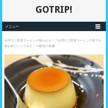
GOTRIP!
メニュー
台湾で二郎系ラーメンが味わえる！？台湾の二郎系ラーメンの実力を
確かめにいってみた
> 19枚目の画像