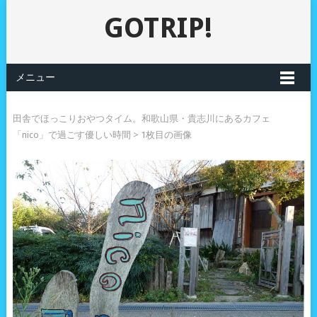
GOTRIP!
メニュー
田舎でほっこりおやつタイム。和歌山県・貴志川にあるカフェ
「nico」で過ごす優しい時間
> 1枚目の画像