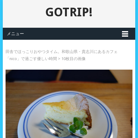
GOTRIP!
メニュー
田舎でほっこりおやつタイム。和歌山県・貴志川にあるカフェ
「nico」で過ごす優しい時間
> 10枚目の画像