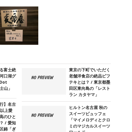
る富士絶
東京の下町でいただく
河口湖グ
老舗洋食店の絶品ビフ
ot
テキとは？ / 東京都墨
 富士山」
田区東向島の「レスト
ラン カタヤマ」
行】名古
ヒルトン名古屋 秋の
年以上愛
スイーツビュッフェ
高のひと
「マイメロディとクロ
 / 愛知
ミのマジカルスイーツ
区錦「ぎ