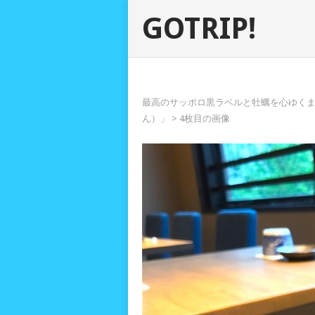
GOTRIP!
最高のサッポロ黒ラベルと牡蠣を心ゆく
ん）」
> 4枚目の画像