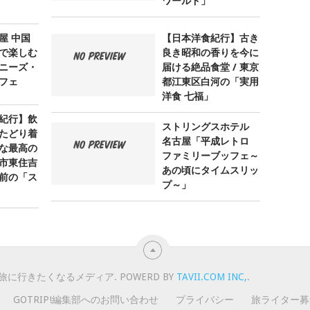
ワールド」
屋 中国
【日本洋食紀行】古き
で楽しむ
良き昭和の香りを今に
ニーズ・
届ける絶品食堂 / 東京
フェ
都江東区白河の「実用
洋食 七福」
紀行】飲
ストリングスホテル
たどり着
名古屋「平成レトロ
な最高の
ファミリーブッフェ～
阪市東住吉
あの頃にタイムスリッ
前の「ス
プ～」
旅に行きたくなるメディア. POWERD BY
TAVII.COM INC,
.
GOTRIP!編集部へのお問い合わせ
プライバシー
旅ライター募