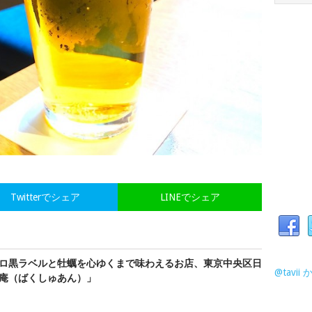
Twitterでシェア
LINEでシェア
ロ黒ラベルと牡蠣を心ゆくまで味わえるお店、東京中央区日
@tavi
庵（ばくしゅあん）」