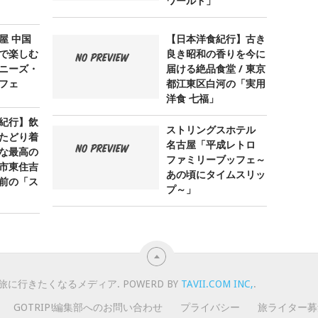
ワールド」
屋 中国
【日本洋食紀行】古き
で楽しむ
良き昭和の香りを今に
ニーズ・
届ける絶品食堂 / 東京
フェ
都江東区白河の「実用
洋食 七福」
紀行】飲
ストリングスホテル
たどり着
名古屋「平成レトロ
な最高の
ファミリーブッフェ～
阪市東住吉
あの頃にタイムスリッ
前の「ス
プ～」
旅に行きたくなるメディア. POWERD BY
TAVII.COM INC,
.
GOTRIP!編集部へのお問い合わせ
プライバシー
旅ライター募