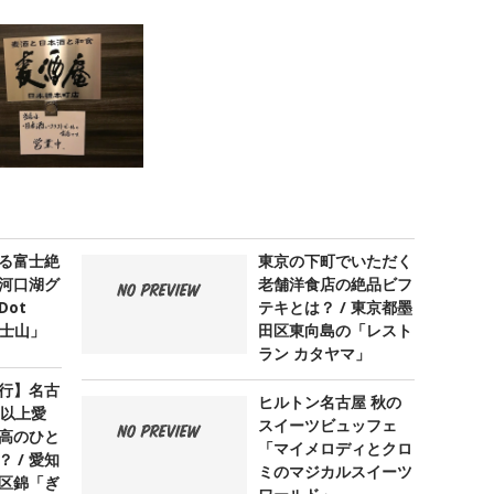
る富士絶
東京の下町でいただく
河口湖グ
老舗洋食店の絶品ビフ
ot
テキとは？ / 東京都墨
 富士山」
田区東向島の「レスト
ラン カタヤマ」
行】名古
ヒルトン名古屋 秋の
年以上愛
スイーツビュッフェ
高のひと
「マイメロディとクロ
 / 愛知
ミのマジカルスイーツ
区錦「ぎ