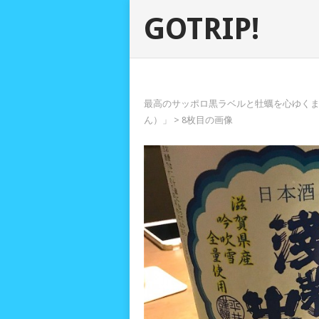
GOTRIP!
最高のサッポロ黒ラベルと牡蠣を心ゆく
ん）」
> 8枚目の画像