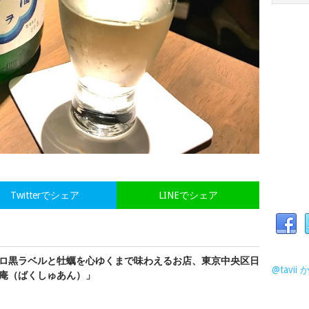
Twitterでシェア
LINEでシェア
ロ黒ラベルと牡蠣を心ゆくまで味わえるお店、東京中央区日
@tavi
庵（ばくしゅあん）」