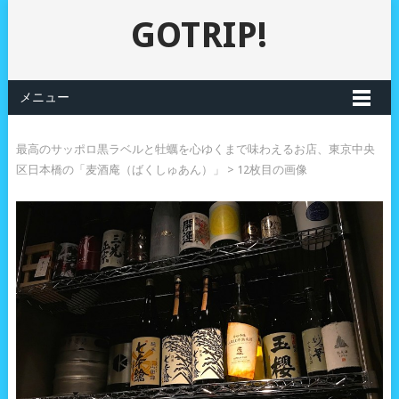
GOTRIP!
メニュー
最高のサッポロ黒ラベルと牡蠣を心ゆくまで味わえるお店、東京中央
区日本橋の「麦酒庵（ばくしゅあん）」
> 12枚目の画像