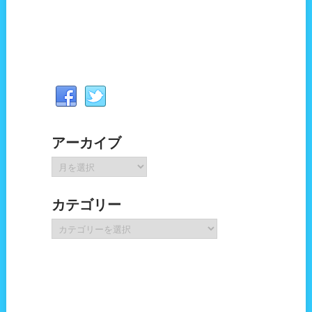
アーカイブ
ア
ー
カ
カテゴリー
イ
ブ
カ
テ
ゴ
リ
ー