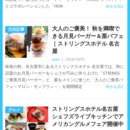
とコラボレーションした「HON
続きを読む
大人のご褒美！ 秋を満喫で
注目記事
きる月見バーガー＆栗パフェ
｜ストリングスホテル 名古
屋
ayan
|
2024/10/05
味覚の秋。名古屋市にあるストリングスホテル 名古屋では、秋に
話題のお月見バーガーをシェフが巧みに作り上げた「STRINGS
ご褒美月見バーガー」と、栗をメインに使った「大人のご褒美パ
フェ～マロン・モンブラン～」を期間限定
続きを読む
ストリングスホテル名古屋
グルメ
シェフズライブキッチンでア
メリカングルメフェア開催中