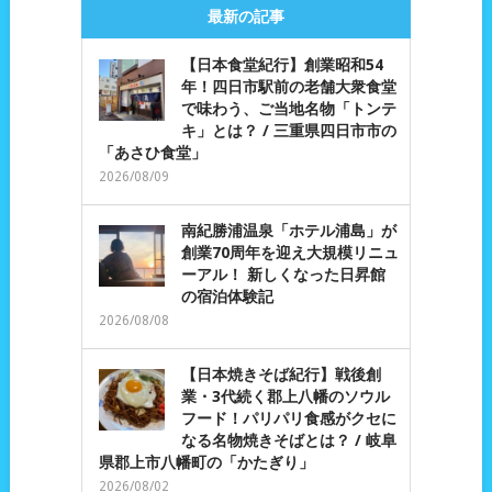
最新の記事
【日本食堂紀行】創業昭和54
年！四日市駅前の老舗大衆食堂
で味わう、ご当地名物「トンテ
キ」とは？ / 三重県四日市市の
「あさひ食堂」
2026/08/09
南紀勝浦温泉「ホテル浦島」が
創業70周年を迎え大規模リニュ
ーアル！ 新しくなった日昇館
の宿泊体験記
2026/08/08
【日本焼きそば紀行】戦後創
業・3代続く郡上八幡のソウル
フード！パリパリ食感がクセに
なる名物焼きそばとは？ / 岐阜
県郡上市八幡町の「かたぎり」
2026/08/02