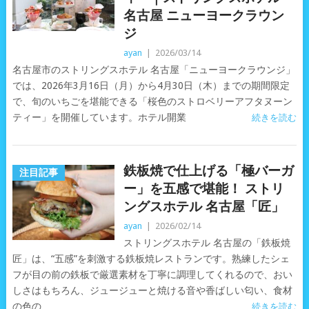
名古屋 ニューヨークラウン
ジ
ayan
|
2026/03/14
名古屋市のストリングスホテル 名古屋「ニューヨークラウンジ」
では、2026年3月16日（月）から4月30日（木）までの期間限定
で、旬のいちごを堪能できる「桜色のストロベリーアフタヌーン
ティー」を開催しています。ホテル開業
続きを読む
鉄板焼で仕上げる「極バーガ
注目記事
ー」を五感で堪能！ ストリ
ングスホテル 名古屋「匠」
ayan
|
2026/02/14
ストリングスホテル 名古屋の「鉄板焼
匠」は、“五感”を刺激する鉄板焼レストランです。熟練したシェ
フが目の前の鉄板で厳選素材を丁寧に調理してくれるので、おい
しさはもちろん、ジュージューと焼ける音や香ばしい匂い、食材
の色の
続きを読む