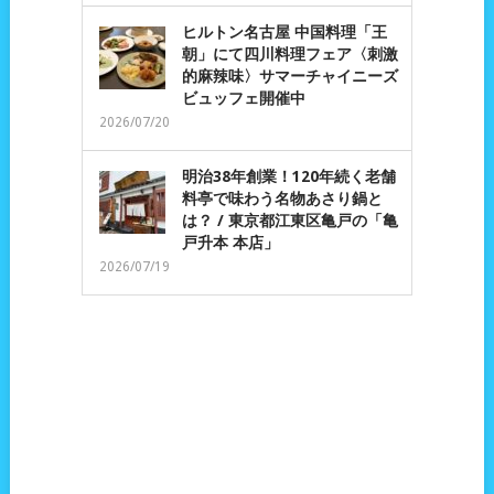
ヒルトン名古屋 中国料理「王
朝」にて四川料理フェア〈刺激
的麻辣味〉サマーチャイニーズ
ビュッフェ開催中
2026/07/20
明治38年創業！120年続く老舗
料亭で味わう名物あさり鍋と
は？ / 東京都江東区亀戸の「亀
戸升本 本店」
2026/07/19