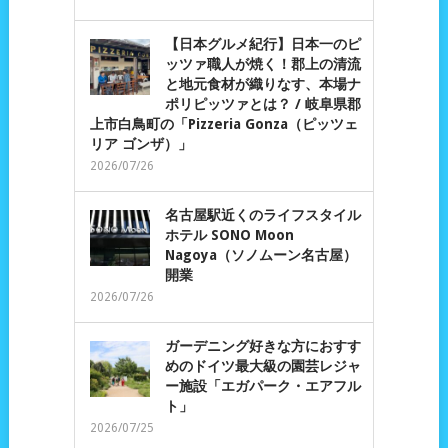
【日本グルメ紀行】日本一のピ
ッツァ職人が焼く！郡上の清流
と地元食材が織りなす、本場ナ
ポリピッツァとは？ / 岐阜県郡
上市白鳥町の「Pizzeria Gonza（ピッツェ
リア ゴンザ）」
2026/07/26
名古屋駅近くのライフスタイル
ホテル SONO Moon
Nagoya（ソノムーン名古屋）
開業
2026/07/26
ガーデニング好きな方におすす
めのドイツ最大級の園芸レジャ
ー施設「エガパーク・エアフル
ト」
2026/07/25