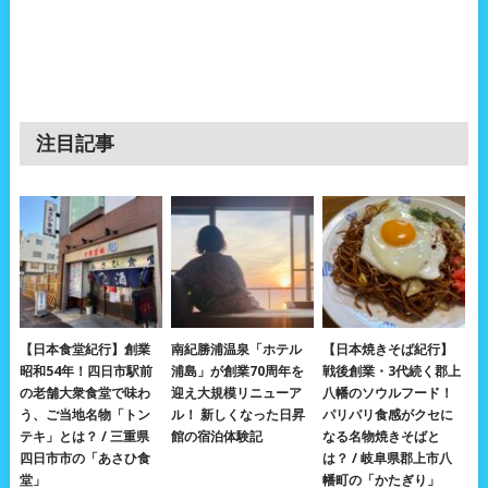
注目記事
【日本食堂紀行】創業
南紀勝浦温泉「ホテル
【日本焼きそば紀行】
昭和54年！四日市駅前
浦島」が創業70周年を
戦後創業・3代続く郡上
の老舗大衆食堂で味わ
迎え大規模リニューア
八幡のソウルフード！
う、ご当地名物「トン
ル！ 新しくなった日昇
パリパリ食感がクセに
テキ」とは？ / 三重県
館の宿泊体験記
なる名物焼きそばと
四日市市の「あさひ食
は？ / 岐阜県郡上市八
堂」
幡町の「かたぎり」