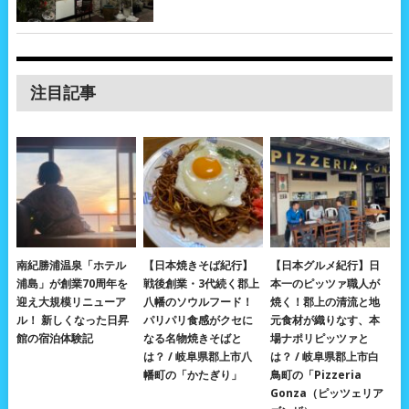
注目記事
南紀勝浦温泉「ホテル
【日本焼きそば紀行】
【日本グルメ紀行】日
浦島」が創業70周年を
戦後創業・3代続く郡上
本一のピッツァ職人が
迎え大規模リニューア
八幡のソウルフード！
焼く！郡上の清流と地
ル！ 新しくなった日昇
パリパリ食感がクセに
元食材が織りなす、本
館の宿泊体験記
なる名物焼きそばと
場ナポリピッツァと
は？ / 岐阜県郡上市八
は？ / 岐阜県郡上市白
幡町の「かたぎり」
鳥町の「Pizzeria
Gonza（ピッツェリア