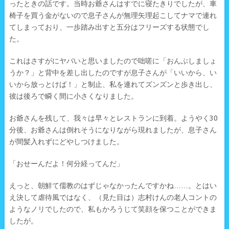
ったときの話です。当時お爺さんはすでに寝たきりでしたが、車
椅子を買う金がないので息子さんが無理矢理起こしてナマで連れ
てしまっており、一歩踏み出すと五分はフリーズする状態でし
た。
これはさすがにヤバいと思いましたので咄嗟に「おんぶしましょ
うか？」と背中を差し出したのですが息子さんが「いいから、い
いから放っとけば！」と制止、私を連れてズンズンと歩き出し、
彼は後ろで瞬く間に小さくなりました。
お爺さんを残して、我々は早々とレストランに到着。ようやく30
分後、お爺さんは倒れそうになりながら現れましたが、息子さん
が間髪入れずにどやしつけました。
「おせーんだよ！何分経ってんだ」
えっと、朝鮮て儒教のはずじゃなかったんですかね……。とはい
え決して虐待風ではなく、（見た目は）志村けんの老人コントの
ようなノリでしたので、私もかろうじて笑顔を保つことができま
したが。