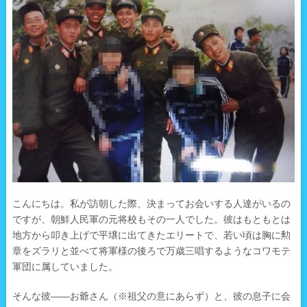
こんにちは。私が訪朝した際、決まってお会いする人達がいるの
ですが、朝鮮人民軍の元将校もその一人でした。彼はもともとは
地方から叩き上げで平壌に出てきたエリートで、若い頃は胸に勲
章をズラリと並べて将軍様の後ろで万歳三唱するようなコワモテ
軍団に属していました。
そんな彼――お爺さん（※祖父の意にあらず）と、彼の息子に会