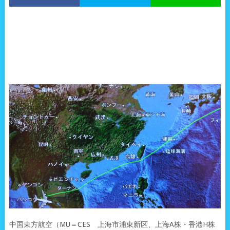
中国東方航空（MU＝CES 上海市浦東新区、上海A株・香港H株