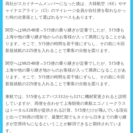
両社がスカイチームメンバーになった後は、大韓航空（KE）やチ
ャイナエアライン（CI）のマイレージ会員が自社便を取れなかっ
た時の次善策として選ばれるケースもあります。
関空へはMU548便→515便の乗り継ぎが定番でしたが、515便も
上海や他の乗り継ぎ地からのお客様が入って満席になることがあ
ります。そこで、515便の時間を若干後にずらし、その前に今回
新規就航の225便を入れることで乗客の分散を図ります。
関空へはMU548便→515便の乗り継ぎが定番でしたが、515便も
上海や他の乗り継ぎ地からのお客様が入って満席になることがあ
ります。そこで、515便の時間を若干後にずらし、その前に今回
新規就航の225便を入れることで乗客の分散を図ります。
東航では、515便もエアバス332から321に機材変更されると説明
していますが、両便を合わせて上海朝発の東航エコノミークラス
はトータル328席が提供される計算。515便だけが飛んでいる現在
と比べて90席の増加で、最繁忙期でもタイから日本までの乗り継
ぎが空席待ちになるということが解消できると期待されていま
す。