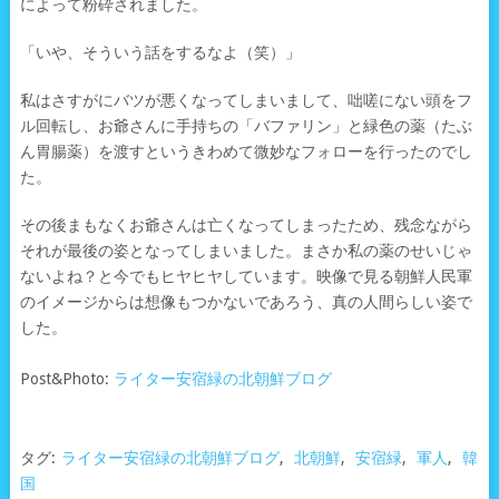
によって粉砕されました。
「いや、そういう話をするなよ（笑）」
私はさすがにバツが悪くなってしまいまして、咄嗟にない頭をフ
ル回転し、お爺さんに手持ちの「バファリン」と緑色の薬（たぶ
ん胃腸薬）を渡すというきわめて微妙なフォローを行ったのでし
た。
その後まもなくお爺さんは亡くなってしまったため、残念ながら
それが最後の姿となってしまいました。まさか私の薬のせいじゃ
ないよね？と今でもヒヤヒヤしています。映像で見る朝鮮人民軍
のイメージからは想像もつかないであろう、真の人間らしい姿で
した。
Post&Photo:
ライター安宿緑の北朝鮮ブログ
タグ:
ライター安宿緑の北朝鮮ブログ
,
北朝鮮
,
安宿緑
,
軍人
,
韓
国