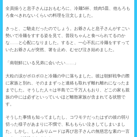
全員揃うと息子さんはおもむろに、冷麺5杯、焼肉5皿、他もろも
ろ食べきれないくらいの料理を注文しました。
きっと、ご馳走だったのでしょう。お爺さんと息子さんがすごい
勢いで冷麺をすする姿を見て、普段ちゃんと食べられてるのか
な……と心配になりました。すると、一心不乱に冷麺をすすって
いたお爺さんが突然、箸を止め、むせび泣き始めました。
「南朝鮮にいる兄弟に会いたい……」
大粒の涙がポロポロと冷麺の中に落ちました。彼は朝鮮戦争の際
に家族と別れ、そのままずっと連絡も取れず離れ離れになったま
までした。そうした人々は半島で二千万人もおり、どこの家も親
族の中には必ずといっていいほど離散家族が含まれてる状態で
す。
そうした事情も知ってましたし、コワモテだったはずの彼の弱り
切った様子があまりに不憫で、私ももらい泣きしてしまいまし
た。しかし、しんみりムードは再び息子さんの無慈悲な素の一言