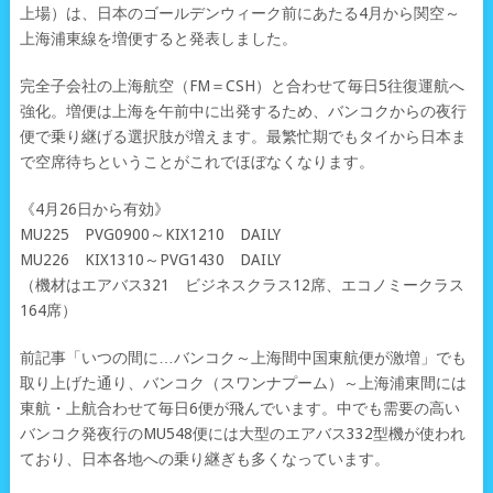
上場）は、日本のゴールデンウィーク前にあたる4月から関空～
上海浦東線を増便すると発表しました。
完全子会社の上海航空（FM＝CSH）と合わせて毎日5往復運航へ
強化。増便は上海を午前中に出発するため、バンコクからの夜行
便で乗り継げる選択肢が増えます。最繁忙期でもタイから日本ま
で空席待ちということがこれでほぼなくなります。
《4月26日から有効》
MU225 PVG0900～KIX1210 DAILY
MU226 KIX1310～PVG1430 DAILY
（機材はエアバス321 ビジネスクラス12席、エコノミークラス
164席）
前記事「いつの間に…バンコク～上海間中国東航便が激増」でも
取り上げた通り、バンコク（スワンナプーム）～上海浦東間には
東航・上航合わせて毎日6便が飛んでいます。中でも需要の高い
バンコク発夜行のMU548便には大型のエアバス332型機が使われ
ており、日本各地への乗り継ぎも多くなっています。