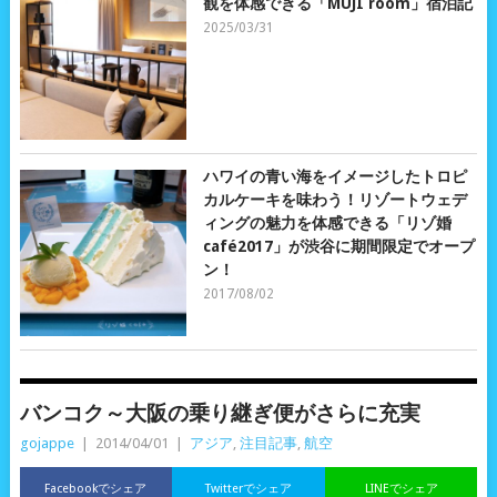
観を体感できる「MUJI room」宿泊記
2025/03/31
ハワイの青い海をイメージしたトロピ
カルケーキを味わう！リゾートウェデ
ィングの魅力を体感できる「リゾ婚
café2017」が渋谷に期間限定でオープ
ン！
2017/08/02
バンコク～大阪の乗り継ぎ便がさらに充実
gojappe
|
2014/04/01
|
アジア
,
注目記事
,
航空
Facebookでシェア
Twitterでシェア
LINEでシェア