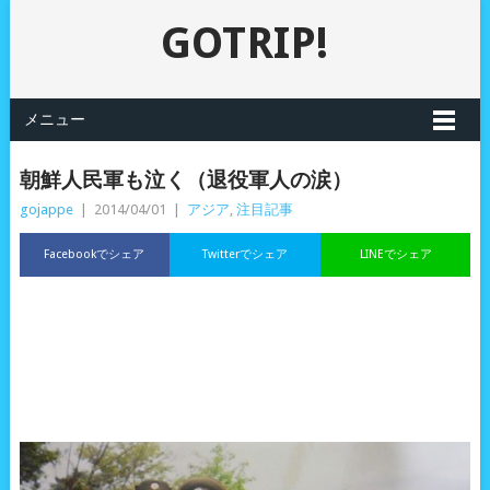
GOTRIP!
メニュー
朝鮮人民軍も泣く（退役軍人の涙）
gojappe
|
2014/04/01
|
アジア
,
注目記事
Facebookでシェア
Twitterでシェア
LINEでシェア