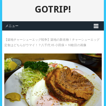
GOTRIP!
メニュー
【築地チャーシューエッグ戦争】築地の新名物！チャーシューエッグ
定食はどちらがウマイ！？八千代 VS 小田保
> 10枚目の画像