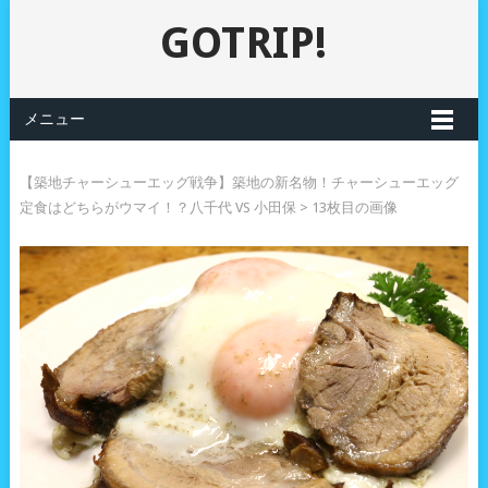
GOTRIP!
メニュー
【築地チャーシューエッグ戦争】築地の新名物！チャーシューエッグ
定食はどちらがウマイ！？八千代 VS 小田保
> 13枚目の画像