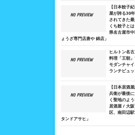
【日本餃子紀
屋が誇る30
されてきた最
くち餃子とは？
県名古屋市中
ょうざ専門店唐や 錦店」
ヒルトン名古
料理「王朝」
モダンチャイ
ランチビュッ
【日本居酒屋
兵衛が最後に
く聖地のよう
居酒屋 / 大
区、南田辺駅
タンドアサヒ」