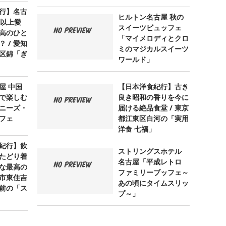
行】名古
ヒルトン名古屋 秋の
年以上愛
スイーツビュッフェ
高のひと
「マイメロディとクロ
 / 愛知
ミのマジカルスイーツ
区錦「ぎ
ワールド」
屋 中国
【日本洋食紀行】古き
で楽しむ
良き昭和の香りを今に
ニーズ・
届ける絶品食堂 / 東京
フェ
都江東区白河の「実用
洋食 七福」
紀行】飲
ストリングスホテル
たどり着
名古屋「平成レトロ
な最高の
ファミリーブッフェ～
阪市東住吉
あの頃にタイムスリッ
前の「ス
プ～」