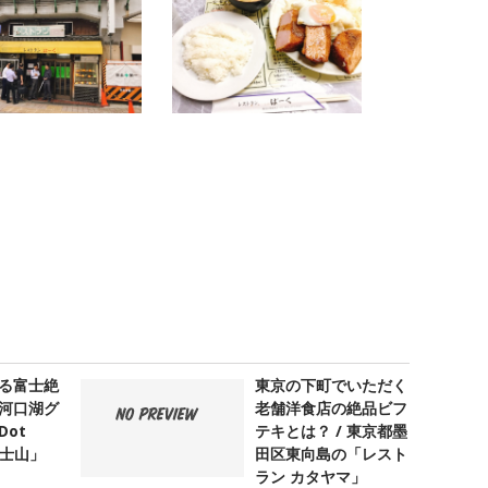
る富士絶
東京の下町でいただく
河口湖グ
老舗洋食店の絶品ビフ
ot
テキとは？ / 東京都墨
 富士山」
田区東向島の「レスト
ラン カタヤマ」