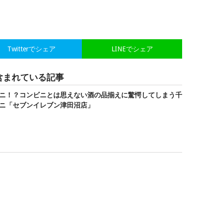
Twitterでシェア
LINEでシェア
含まれている記事
ニ！？コンビニとは思えない酒の品揃えに驚愕してしまう千
ニ「セブンイレブン津田沼店」