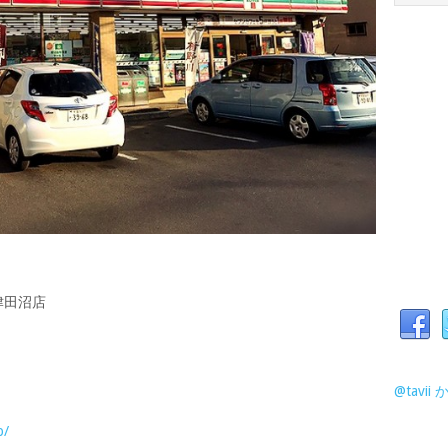
津田沼店
@tavi
p/