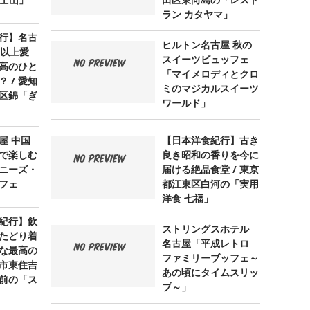
 富士山」
田区東向島の「レスト
ラン カタヤマ」
行】名古
ヒルトン名古屋 秋の
年以上愛
スイーツビュッフェ
高のひと
「マイメロディとクロ
 / 愛知
ミのマジカルスイーツ
区錦「ぎ
ワールド」
屋 中国
【日本洋食紀行】古き
で楽しむ
良き昭和の香りを今に
ニーズ・
届ける絶品食堂 / 東京
フェ
都江東区白河の「実用
洋食 七福」
紀行】飲
ストリングスホテル
たどり着
名古屋「平成レトロ
な最高の
ファミリーブッフェ～
阪市東住吉
あの頃にタイムスリッ
前の「ス
プ～」