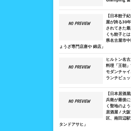
Glamping
【日本餃子紀
屋が誇る30
されてきた最
くち餃子とは？
県名古屋市中
ょうざ専門店唐や 錦店」
ヒルトン名古
料理「王朝」
モダンチャイ
ランチビュッ
【日本居酒屋
兵衛が最後に
く聖地のよう
居酒屋 / 大
区、南田辺駅
タンドアサヒ」