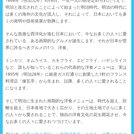
1868年（明治元年）9月8日、一世一元の制を定められたうえで、
明治と改元されたことによって始まった明治時代。明治の時代に
は多くの海外の文化が流入し、それによって、日本においても多
くの発明や技術発展が勃興します。
そんな急激な西洋化が進む日本において、今なお多くの人々に愛
されている、ある画期的なグルメが誕生します。それが日本が世
界に誇るべきグルメの1つ、洋食。
トンカツ、オムライス、カキフライ、エビフライ、ハヤシライス
など、誰もが知っているこれらの代表的な洋食メニューは、実は
1895年（明治28年）に銀座ガス灯通りに創業した1軒のフランス
料理店「煉瓦亭」から生まれ、以降、多くの人々に愛されること
になります。
そして明治に生まれた画期的な洋食メニューは、時代を超え、距
離を超え、日本各地で大きく広がり、その土地土地でさらに多く
の人々から愛されることで、独自の洋食文化の花を開花させ、今
なお多くの人々に愛されつづけています。