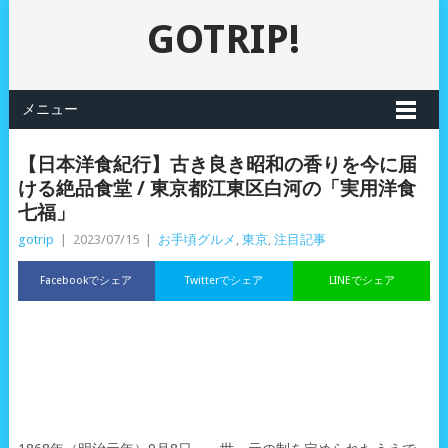
GOTRIP!
メニュー
【日本洋食紀行】古き良き昭和の香りを今に届
ける絶品食堂 / 東京都江東区白河の「実用洋食
七福」
gotrip
|
2023/07/15
|
お手頃グルメ
,
東京
,
注目記事
Facebookでシェア
Twitterでシェア
LINEでシェア