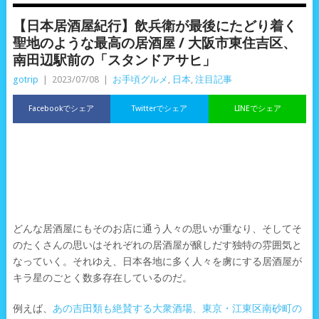
【日本居酒屋紀行】飲兵衛が最後にたどり着く
聖地のような最高の居酒屋 / 大阪市東住吉区、
南田辺駅前の「スタンドアサヒ」
gotrip
|
2023/07/08
|
お手頃グルメ
,
日本
,
注目記事
Facebookでシェア
Twitterでシェア
LINEでシェア
どんな居酒屋にもそのお店に通う人々の思いが重なり、そしてそ
のたくさんの思いはそれぞれの居酒屋が醸しだす独特の雰囲気と
なっていく。それゆえ、日本各地に多く人々を虜にする居酒屋が
キラ星のごとく数多存在しているのだ。
例えば、
あの吉田類も絶賛する大衆酒場、東京・江東区南砂町の