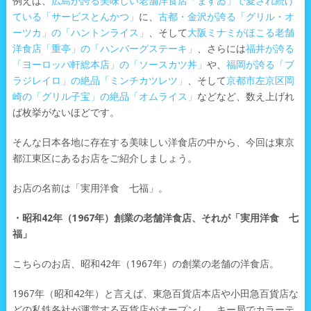
例えば、
広島が誇る美味しい老舗洋食店「ますゐ」で愛され続け
ている「サービスとんかつ」
に、
古都・金沢が誇る「グリル・オ
ーツカ」の「ハントンライス」
、そして
大阪ミナミがほこる老舗
洋食店「重亭」の「ハンバーグステーキ」
、さらには
福井が誇る
「ヨーロッパ軒総本店」の「ソースカツ丼」
や、
福岡が誇る「ブ
ラジレイロ」の絶品「ミンチカツレツ」
、そして
京都市左京区岡
崎の「グリル子宝」の絶品「オムライス」
などなど、数え上げれ
ば枚挙がないほどです。
そんな日本各地に存在する美味しい洋食店の中から、今回は東京
都江東区にあるお店をご紹介しましょう。
お店の名前は「実用洋食 七福」。
・昭和42年（1967年）創業の老舗洋食店、それが「実用洋食 七
福」
こちらのお店、昭和42年（1967年）の創業の老舗の洋食店。
1967年（昭和42年）と言えば、東急百貨店本店や小田急百貨店な
どの私鉄各社が運営する百貨店がオープンし、キー局でカラーテ