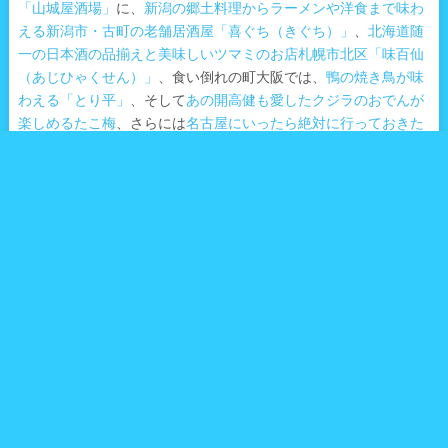
「山城屋酒場」
に、
新潟の郷土料理からラーメンや洋食まで味わ
える新潟市・古町の老舗居酒屋「喜ぐち（きぐち）」
、
北海道随
一の日本酒の品揃えと美味しいツマミのお店札幌市北区「味百仙
（あじひゃくせん）」
、食い倒れの町大阪では、
鴨の焼き鳥が味
わえる「とり平」
、そして
あの開高健も愛したクジラのおでんが
楽しめるたこ梅
、さらには
名古屋にいったら絶対に行っておきた
い居酒屋「歓酒亭 大安（かんしゅてい だいやす）」
などなど、
数え上げればキリがない。
そんな全国にある美味しい居酒屋の中から、今回は、大阪が誇る
最高の居酒屋をご紹介したい。
お店の名前は「スタンドアサヒ」。
・1935年（昭和10年）創業の老舗居酒屋、それが「スタンドアサ
ヒ」
こちらのお店は日本の終戦よりも10年前、1935年（昭和10年）
に創業した居酒屋。
1935年（昭和10年）と言えば、絹の代わりとして研究開発が続け