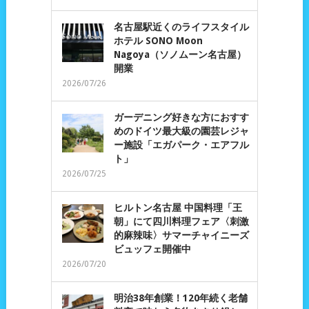
名古屋駅近くのライフスタイル
ホテル SONO Moon
Nagoya（ソノムーン名古屋）
開業
2026/07/26
ガーデニング好きな方におすす
めのドイツ最大級の園芸レジャ
ー施設「エガパーク・エアフル
ト」
2026/07/25
ヒルトン名古屋 中国料理「王
朝」にて四川料理フェア〈刺激
的麻辣味〉サマーチャイニーズ
ビュッフェ開催中
2026/07/20
明治38年創業！120年続く老舗