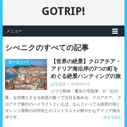
GOTRIP!
メニュー
シべニクのすべての記事
【世界の絶景】クロアチア・
ヨーロッパ
アドリア海沿岸の7つの町を
めぐる絶景ハンティングの旅
はるぼぼ
|
2018/01/15
ジブリ映画「魔女の宅急便」や「紅の
豚」を彷彿とさせる絶景の数々で注目を集める、クロアチア。 ク
ロアチア旅行のハイライトといえば、なんといっても紺碧の海と
オレンジ屋根の旧市街とのコントラストが鮮やかなアドリア海沿
岸です。
続きを読む