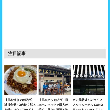
注目記事
【日本焼きそば紀行】
【日本グルメ紀行】日
名古屋駅近くのライフ
戦後創業・3代続く郡上
本一のピッツァ職人が
スタイルホテル SONO
八幡のソウルフード！
焼く！郡上の清流と地
Moon Nagoya（ソノ