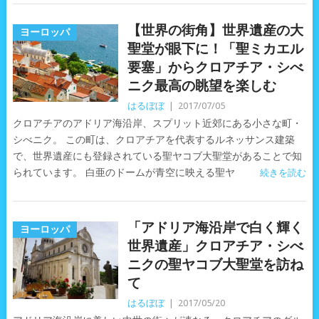
【世界の街角】世界遺産の大
ヨーロッパ
聖堂が眼下に！「聖ミカエル
要塞」からクロアチア・シべ
ニク最高の眺望を楽しむ
はるぼぼ
|
2017/07/05
クロアチアのアドリア海沿岸、スプリット近郊にある小さな町・
シべニク。 この町は、クロアチアを代表するルネッサンス建築
で、世界遺産にも登録されている聖ヤコブ大聖堂があることで知
られています。 白亜のドームが青空に映える聖ヤ
続きを読む
「アドリア海沿岸で白く輝く
ヨーロッパ
世界遺産」クロアチア・シべ
ニクの聖ヤコブ大聖堂を訪ね
て
はるぼぼ
|
2017/05/20