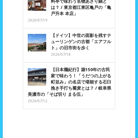
料亭で味わう名物あさり鍋と
は？ / 東京都江東区亀戸の「亀
戸升本 本店」
2026/07/19
【ドイツ】中世の面影を残すテ
ューリンゲンの古都「エアフル
ト」の旧市街を歩く
2026/07/18
【日本麺紀行】築150年の古民
家で味わう！「うだつの上がる
町並み」の名店で堪能する石臼
挽き手打ち蕎麦とは？ / 岐阜県
美濃市の「そば切り まる伍」
2026/07/12