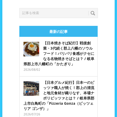
最新の記事
【日本焼きそば紀行】戦後創
業・3代続く郡上八幡のソウル
フード！パリパリ食感がクセに
なる名物焼きそばとは？ / 岐阜
県郡上市八幡町の「かたぎり」
2026/08/02
【日本グルメ紀行】日本一のピ
ッツァ職人が焼く！郡上の清流
と地元食材が織りなす、本場ナ
ポリピッツァとは？ / 岐阜県郡
上市白鳥町の「Pizzeria Gonza（ピッツェ
リア ゴンザ）」
2026/07/26