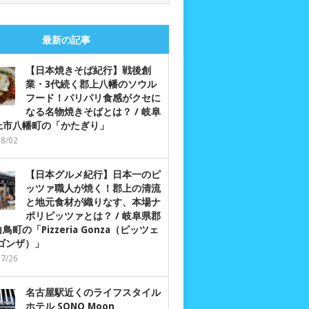
最新の記事
【日本焼きそば紀行】戦後創
業・3代続く郡上八幡のソウル
フード！パリパリ食感がクセに
なる名物焼きそばとは？ / 岐阜
上市八幡町の「かたぎり」
08/02
【日本グルメ紀行】日本一のピ
ッツァ職人が焼く！郡上の清流
と地元食材が織りなす、本場ナ
ポリピッツァとは？ / 岐阜県郡
鳥町の「Pizzeria Gonza（ピッツェ
 ゴンザ）」
07/26
名古屋駅近くのライフスタイル
ホテル SONO Moon