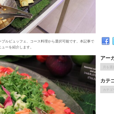
ーブルビュッフェ、コース料理から選択可能です。本記事で
ニューを紹介します。
アー
ア
ー
カ
カテ
イ
ブ
カ
テ
ゴ
リ
ー