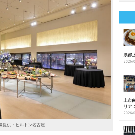
県郡
2026/
上市白
リア
2026/
像提供：ヒルトン名古屋