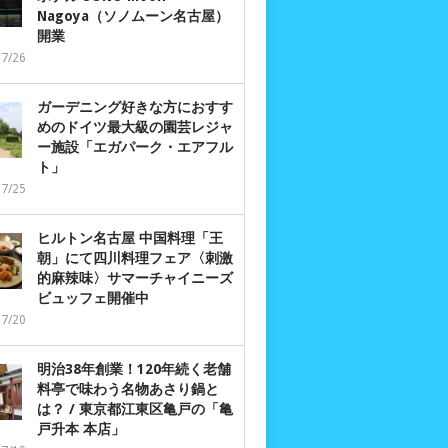
Nagoya（ソノムーン名古屋）
開業
07/26
ガーデニング好きな方におすす
めのドイツ最大級の園芸レジャ
ー施設「エガパーク・エアフル
ト」
07/25
ヒルトン名古屋 中国料理「王
朝」にて四川料理フェア〈刺激
的麻辣味〉サマーチャイニーズ
ビュッフェ開催中
07/20
明治38年創業！120年続く老舗
料亭で味わう名物あさり鍋と
は？ / 東京都江東区亀戸の「亀
戸升本 本店」