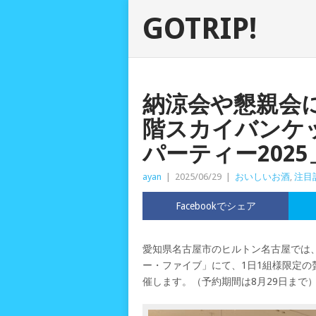
GOTRIP!
納涼会や懇親会に
階スカイバンケ
パーティー2025
ayan
|
2025/06/29
|
おいしいお酒
,
注目
Facebookでシェア
愛知県名古屋市のヒルトン名古屋では、2
ー・ファイブ」にて、1日1組様限定の
催します。（予約期間は8月29日まで