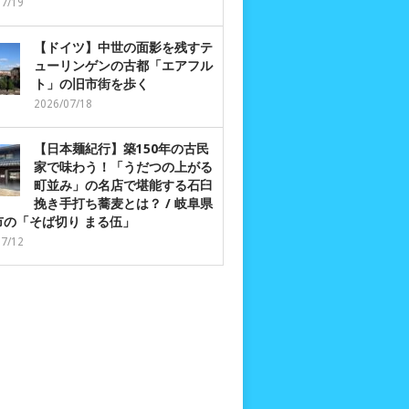
07/19
【ドイツ】中世の面影を残すテ
ューリンゲンの古都「エアフル
ト」の旧市街を歩く
2026/07/18
【日本麺紀行】築150年の古民
家で味わう！「うだつの上がる
町並み」の名店で堪能する石臼
挽き手打ち蕎麦とは？ / 岐阜県
市の「そば切り まる伍」
07/12