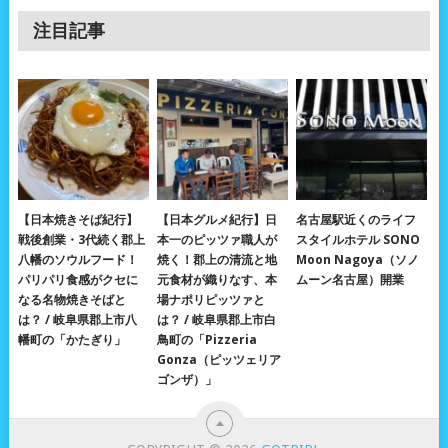
注目記事
【日本焼きそば紀行】
【日本グルメ紀行】日
名古屋駅近くのライフ
戦後創業・3代続く郡上
本一のピッツァ職人が
スタイルホテル SONO
八幡のソウルフード！
焼く！郡上の清流と地
Moon Nagoya（ソノ
パリパリ食感がクセに
元食材が織りなす、本
ムーン名古屋）開業
なる名物焼きそばと
場ナポリピッツァと
は？ / 岐阜県郡上市八
は？ / 岐阜県郡上市白
幡町の「かたぎり」
鳥町の「Pizzeria
Gonza（ピッツェリア
ゴンザ）」