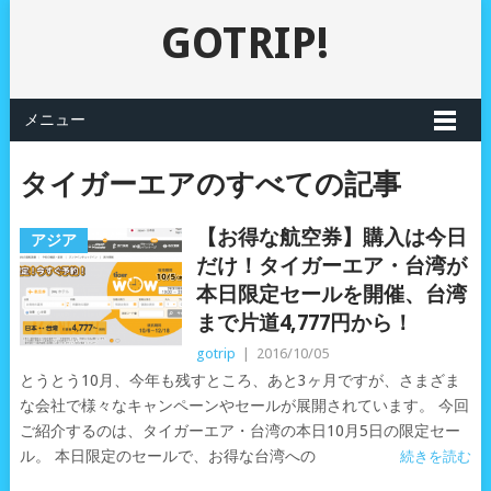
GOTRIP!
メニュー
タイガーエアのすべての記事
【お得な航空券】購入は今日
アジア
だけ！タイガーエア・台湾が
本日限定セールを開催、台湾
まで片道4,777円から！
gotrip
|
2016/10/05
とうとう10月、今年も残すところ、あと3ヶ月ですが、さまざま
な会社で様々なキャンペーンやセールが展開されています。 今回
ご紹介するのは、タイガーエア・台湾の本日10月5日の限定セー
ル。 本日限定のセールで、お得な台湾への
続きを読む