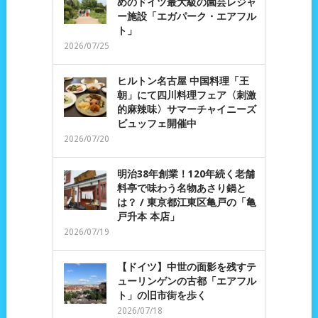
めのドイツ最大級の園芸レジャ
ー施設「エガパーク・エアフル
ト」
2026/07/25
ヒルトン名古屋 中国料理「王
朝」にて四川料理フェア〈刺激
的麻辣味〉サマーチャイニーズ
ビュッフェ開催中
2026/07/20
明治38年創業！120年続く老舗
料亭で味わう名物あさり鍋と
は？ / 東京都江東区亀戸の「亀
戸升本 本店」
2026/07/19
【ドイツ】中世の面影を残すテ
ューリンゲンの古都「エアフル
ト」の旧市街を歩く
2026/07/18