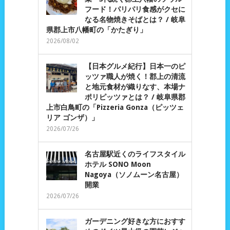
フード！パリパリ食感がクセに
なる名物焼きそばとは？ / 岐阜
県郡上市八幡町の「かたぎり」
2026/08/02
【日本グルメ紀行】日本一のピ
ッツァ職人が焼く！郡上の清流
と地元食材が織りなす、本場ナ
ポリピッツァとは？ / 岐阜県郡
上市白鳥町の「Pizzeria Gonza（ピッツェ
リア ゴンザ）」
2026/07/26
名古屋駅近くのライフスタイル
ホテル SONO Moon
Nagoya（ソノムーン名古屋）
開業
2026/07/26
ガーデニング好きな方におすす