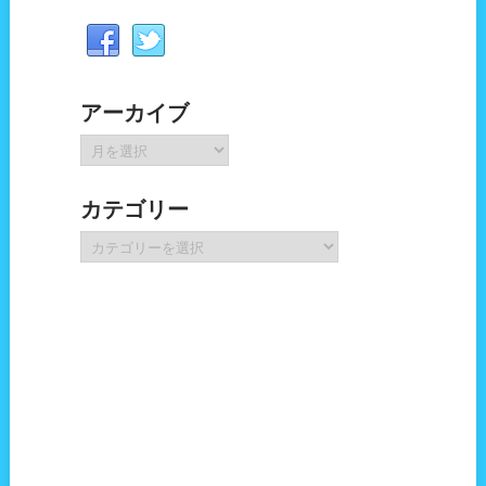
アーカイブ
ア
ー
カ
カテゴリー
イ
ブ
カ
テ
ゴ
リ
ー