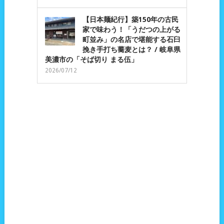
【日本麺紀行】築150年の古民
家で味わう！「うだつの上がる
町並み」の名店で堪能する石臼
挽き手打ち蕎麦とは？ / 岐阜県
美濃市の「そば切り まる伍」
2026/07/12