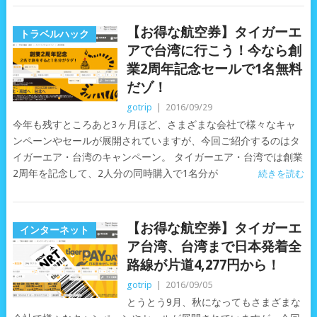
【お得な航空券】タイガーエ
トラベルハック
アで台湾に行こう！今なら創
業2周年記念セールで1名無料
だゾ！
gotrip
|
2016/09/29
今年も残すところあと3ヶ月ほど、さまざまな会社で様々なキャ
ンペーンやセールが展開されていますが、今回ご紹介するのはタ
イガーエア・台湾のキャンペーン。 タイガーエア・台湾では創業
2周年を記念して、2人分の同時購入で1名分が
続きを読む
【お得な航空券】タイガーエ
インターネット
ア台湾、台湾まで日本発着全
路線が片道4,277円から！
gotrip
|
2016/09/05
とうとう9月、秋になってもさまざまな