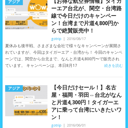
【お得な航空券情報】タイガ
アジア
ーエア台北が、関空・台湾路
線で今日だけのキャンペー
ン！台湾まで片道4,800円か
らで絶賛販売中！
gotrip
|
2016/08/17
夏休みも後半戦、さまざまな会社で様々なキャンペーンが展開さ
れていますが、今回はタイガーエア・台湾から！ 今回のキャンペ
ーンでは、関空から台北まで、なんと片道4,800円〜で販売され
ています。 キャンペーンは、本日8月17
続きを読む
【今日だけセール！】名古
アジア
屋・福岡・羽田⇔台北がなん
と片道4,300円！タイガーエ
アに乗って台湾にいきたいワ
ン！
gotrip
|
2016/06/01