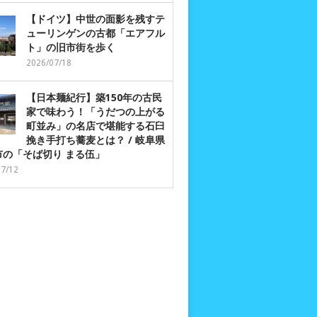
【ドイツ】中世の面影を残すテ
ューリンゲンの古都「エアフル
ト」の旧市街を歩く
2026/07/18
【日本麺紀行】築150年の古民
家で味わう！「うだつの上がる
町並み」の名店で堪能する石臼
挽き手打ち蕎麦とは？ / 岐阜県
市の「そば切り まる伍」
07/12