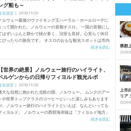
ング船も～
はるぼぼ
|
2018/11/29
ノルウェー最後のヴァイキング王ハーラル・ホールローデに
よって開かれた、ノルウェーの首都オスロ。 一国の首都にし
てはずいぶんと静かで緑が多く、治安も良好。心安らぐ休日
にぴったりの旅先です。 オスロのおもな観光スポットは市内
県郡
続きを読む
2026/
【世界の絶景】ノルウェー旅行のハイライト、
ベルゲンからの日帰りフィヨルド観光ルポ
はるぼぼ
|
2018/11/28
上市白
雄大な自然に抱かれた北欧の国、ノルウェー。 ムンクのアー
リア
トや世界トップクラスのコーヒーといった楽しみもあります
2026/
が、ノルウェー旅行のハイライトといえば、なんといっても
フィヨルド。 ノルウェーの西部海岸線は「フィヨルド地方」
続きを読む