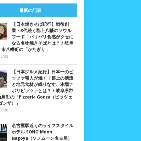
最新の記事
【日本焼きそば紀行】戦後創
業・3代続く郡上八幡のソウル
フード！パリパリ食感がクセに
なる名物焼きそばとは？ / 岐阜
上市八幡町の「かたぎり」
08/02
【日本グルメ紀行】日本一のピ
ッツァ職人が焼く！郡上の清流
と地元食材が織りなす、本場ナ
ポリピッツァとは？ / 岐阜県郡
鳥町の「Pizzeria Gonza（ピッツェ
 ゴンザ）」
07/26
名古屋駅近くのライフスタイル
ホテル SONO Moon
Nagoya（ソノムーン名古屋）