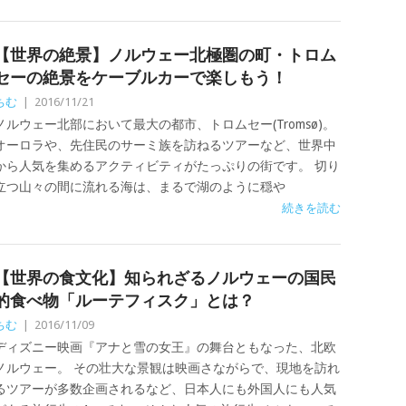
【世界の絶景】ノルウェー北極圏の町・トロム
セーの絶景をケーブルカーで楽しもう！
ちむ
|
2016/11/21
ノルウェー北部において最大の都市、トロムセー(Tromsø)。
オーロラや、先住民のサーミ族を訪ねるツアーなど、世界中
から人気を集めるアクティビティがたっぷりの街です。 切り
立つ山々の間に流れる海は、まるで湖のように穏や
続きを読む
【世界の食文化】知られざるノルウェーの国民
的食べ物「ルーテフィスク」とは？
ちむ
|
2016/11/09
ディズニー映画『アナと雪の女王』の舞台ともなった、北欧
ノルウェー。 その壮大な景観は映画さながらで、現地を訪れ
るツアーが多数企画されるなど、日本人にも外国人にも人気