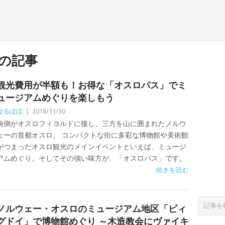
の記事
観光費用が半額も！お得な「オスロパス」でミ
ュージアムめぐりを楽しもう
はるぼぼ
|
2018/11/30
南側がオスロフィヨルドに接し、三方を山に囲まれたノルウ
ェーの首都オスロ。 コンパクトな街に多彩な博物館や美術館
がつまったオスロ観光のメインイベントといえば、ミュージ
アムめぐり。そしてその強い味方が、「オスロパス」です。
続きを読む
ノルウェー・オスロのミュージアム地区「ビィ
グドイ」で博物館めぐり ～木造教会にヴァイキ