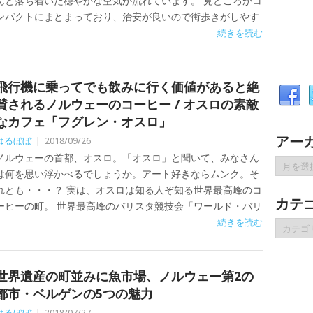
んと落ち着いた穏やかな空気が流れています。 見どころがコ
ンパクトにまとまっており、治安が良いので街歩きがしやす
続きを読む
飛行機に乗ってでも飲みに行く価値があると絶
賛されるノルウェーのコーヒー / オスロの素敵
なカフェ「フグレン・オスロ」
アー
はるぼぼ
|
2018/09/26
ノルウェーの首都、オスロ。「オスロ」と聞いて、みなさん
ア
は何を思い浮かべるでしょうか。アート好きならムンク。そ
ー
れとも・・・？ 実は、オスロは知る人ぞ知る世界最高峰のコ
カ
カテ
イ
ーヒーの町。 世界最高峰のバリスタ競技会「ワールド・バリ
ブ
続きを読む
カ
テ
ゴ
リ
世界遺産の町並みに魚市場、ノルウェー第2の
ー
都市・ベルゲンの5つの魅力
はるぼぼ
|
2018/07/27