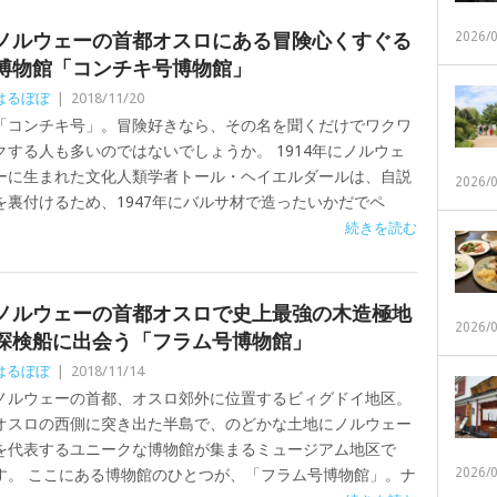
ノルウェーの首都オスロにある冒険心くすぐる
2026/
博物館「コンチキ号博物館」
はるぼぼ
|
2018/11/20
「コンチキ号」。冒険好きなら、その名を聞くだけでワクワ
クする人も多いのではないでしょうか。 1914年にノルウェ
ーに生まれた文化人類学者トール・ヘイエルダールは、自説
2026/
を裏付けるため、1947年にバルサ材で造ったいかだでペ
続きを読む
ノルウェーの首都オスロで史上最強の木造極地
2026/
探検船に出会う「フラム号博物館」
はるぼぼ
|
2018/11/14
ノルウェーの首都、オスロ郊外に位置するビィグドイ地区。
オスロの西側に突き出た半島で、のどかな土地にノルウェー
を代表するユニークな博物館が集まるミュージアム地区で
2026/
す。 ここにある博物館のひとつが、「フラム号博物館」。ナ