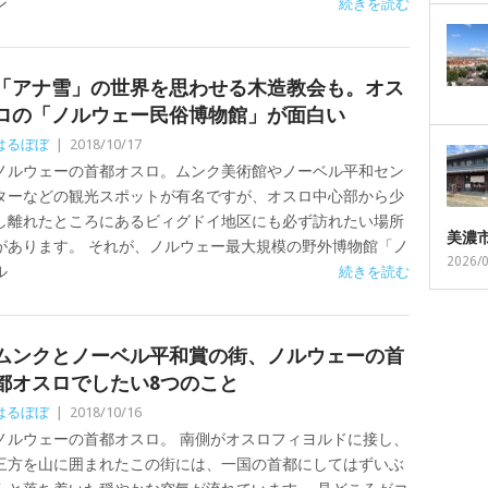
ン
続きを読む
「アナ雪」の世界を思わせる木造教会も。オス
ロの「ノルウェー民俗博物館」が面白い
はるぼぼ
|
2018/10/17
ノルウェーの首都オスロ。ムンク美術館やノーベル平和セン
ターなどの観光スポットが有名ですが、オスロ中心部から少
し離れたところにあるビィグドイ地区にも必ず訪れたい場所
美濃
があります。 それが、ノルウェー最大規模の野外博物館「ノ
2026/
ル
続きを読む
ムンクとノーベル平和賞の街、ノルウェーの首
都オスロでしたい8つのこと
はるぼぼ
|
2018/10/16
ノルウェーの首都オスロ。 南側がオスロフィヨルドに接し、
三方を山に囲まれたこの街には、一国の首都にしてはずいぶ