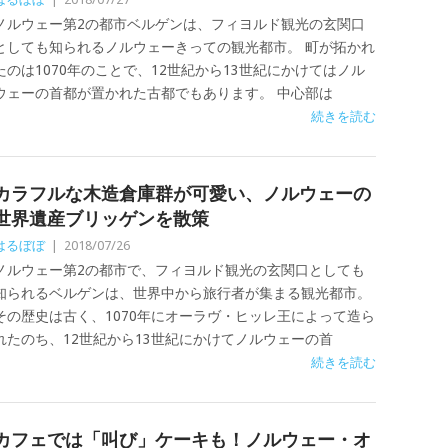
ノルウェー第2の都市ベルゲンは、フィヨルド観光の玄関口
としても知られるノルウェーきっての観光都市。 町が拓かれ
たのは1070年のことで、12世紀から13世紀にかけてはノル
ウェーの首都が置かれた古都でもあります。 中心部は
続きを読む
カラフルな木造倉庫群が可愛い、ノルウェーの
世界遺産ブリッゲンを散策
はるぼぼ
|
2018/07/26
ノルウェー第2の都市で、フィヨルド観光の玄関口としても
知られるベルゲンは、世界中から旅行者が集まる観光都市。
その歴史は古く、1070年にオーラヴ・ヒッレ王によって造ら
れたのち、12世紀から13世紀にかけてノルウェーの首
続きを読む
カフェでは「叫び」ケーキも！ノルウェー・オ