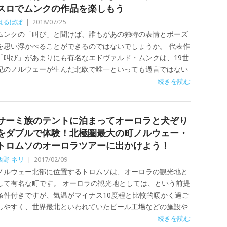
スロでムンクの作品を楽しもう
はるぼぼ
|
2018/07/25
ムンクの「叫び」と聞けば、誰もがあの独特の表情とポーズ
を思い浮かべることができるのではないでしょうか。 代表作
「叫び」があまりにも有名なエドヴァルド・ムンクは、19世
紀のノルウェーが生んだ北欧で唯一といっても過言ではない
続きを読む
サーミ族のテントに泊まってオーロラと犬ぞり
をダブルで体験！北極圏最大の町ノルウェー・
トロムソのオーロラツアーに出かけよう！
西野 ネリ
|
2017/02/09
ノルウェー北部に位置するトロムソは、オーロラの観光地と
して有名な町です。 オーロラの観光地としては、という前提
条件付きですが、気温がマイナス10度程と比較的暖かく過ご
しやすく、世界最北といわれていたビール工場などの施設や
続きを読む