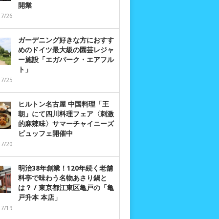
開業
07/26
ガーデニング好きな方におすす
めのドイツ最大級の園芸レジャ
ー施設「エガパーク・エアフル
ト」
07/25
ヒルトン名古屋 中国料理「王
朝」にて四川料理フェア〈刺激
的麻辣味〉サマーチャイニーズ
ビュッフェ開催中
07/20
明治38年創業！120年続く老舗
料亭で味わう名物あさり鍋と
は？ / 東京都江東区亀戸の「亀
戸升本 本店」
07/19