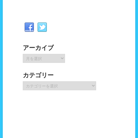
アーカイブ
ア
ー
カ
カテゴリー
イ
ブ
カ
テ
ゴ
リ
ー