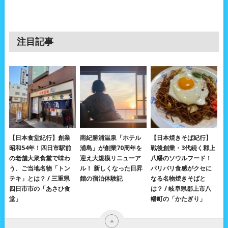
注目記事
【日本食堂紀行】創業
南紀勝浦温泉「ホテル
【日本焼きそば紀行】
昭和54年！四日市駅前
浦島」が創業70周年を
戦後創業・3代続く郡上
の老舗大衆食堂で味わ
迎え大規模リニューア
八幡のソウルフード！
う、ご当地名物「トン
ル！ 新しくなった日昇
パリパリ食感がクセに
テキ」とは？ / 三重県
館の宿泊体験記
なる名物焼きそばと
四日市市の「あさひ食
は？ / 岐阜県郡上市八
堂」
幡町の「かたぎり」