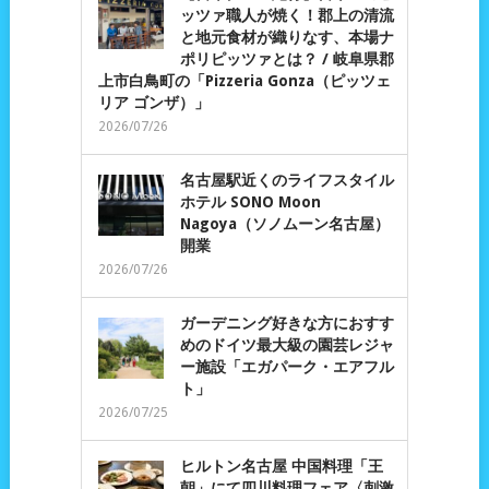
ッツァ職人が焼く！郡上の清流
と地元食材が織りなす、本場ナ
ポリピッツァとは？ / 岐阜県郡
上市白鳥町の「Pizzeria Gonza（ピッツェ
リア ゴンザ）」
2026/07/26
名古屋駅近くのライフスタイル
ホテル SONO Moon
Nagoya（ソノムーン名古屋）
開業
2026/07/26
ガーデニング好きな方におすす
めのドイツ最大級の園芸レジャ
ー施設「エガパーク・エアフル
ト」
2026/07/25
ヒルトン名古屋 中国料理「王
朝」にて四川料理フェア〈刺激