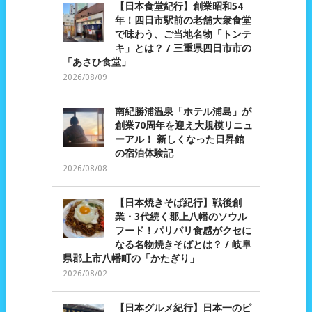
【日本食堂紀行】創業昭和54
年！四日市駅前の老舗大衆食堂
で味わう、ご当地名物「トンテ
キ」とは？ / 三重県四日市市の
「あさひ食堂」
2026/08/09
南紀勝浦温泉「ホテル浦島」が
創業70周年を迎え大規模リニュ
ーアル！ 新しくなった日昇館
の宿泊体験記
2026/08/08
【日本焼きそば紀行】戦後創
業・3代続く郡上八幡のソウル
フード！パリパリ食感がクセに
なる名物焼きそばとは？ / 岐阜
県郡上市八幡町の「かたぎり」
2026/08/02
【日本グルメ紀行】日本一のピ