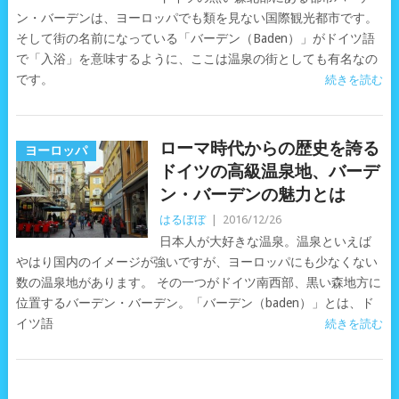
ン・バーデンは、ヨーロッパでも類を見ない国際観光都市です。
そして街の名前になっている「バーデン（Baden）」がドイツ語
で「入浴」を意味するように、ここは温泉の街としても有名なの
です。
続きを読む
ローマ時代からの歴史を誇る
ヨーロッパ
ドイツの高級温泉地、バーデ
ン・バーデンの魅力とは
はるぼぼ
|
2016/12/26
日本人が大好きな温泉。温泉といえば
やはり国内のイメージが強いですが、ヨーロッパにも少なくない
数の温泉地があります。 その一つがドイツ南西部、黒い森地方に
位置するバーデン・バーデン。「バーデン（baden）」とは、ド
イツ語
続きを読む