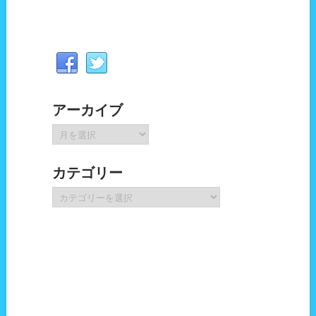
アーカイブ
ア
ー
カ
カテゴリー
イ
ブ
カ
テ
ゴ
リ
ー