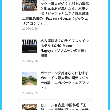
ッツァ職人が焼く！郡上の清流
と地元食材が織りなす、本場ナ
ポリピッツァとは？ / 岐阜県郡
上市白鳥町の「Pizzeria Gonza（ピッツェ
リア ゴンザ）」
2026/07/26
名古屋駅近くのライフスタイル
ホテル SONO Moon
Nagoya（ソノムーン名古屋）
開業
2026/07/26
ガーデニング好きな方におすす
めのドイツ最大級の園芸レジャ
ー施設「エガパーク・エアフル
ト」
2026/07/25
ヒルトン名古屋 中国料理「王