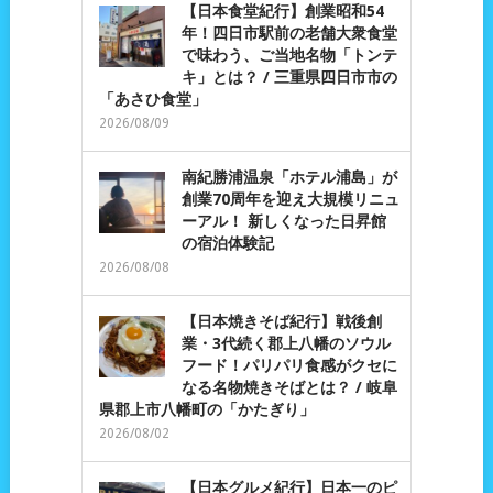
【日本食堂紀行】創業昭和54
年！四日市駅前の老舗大衆食堂
で味わう、ご当地名物「トンテ
キ」とは？ / 三重県四日市市の
「あさひ食堂」
2026/08/09
南紀勝浦温泉「ホテル浦島」が
創業70周年を迎え大規模リニュ
ーアル！ 新しくなった日昇館
の宿泊体験記
2026/08/08
【日本焼きそば紀行】戦後創
業・3代続く郡上八幡のソウル
フード！パリパリ食感がクセに
なる名物焼きそばとは？ / 岐阜
県郡上市八幡町の「かたぎり」
2026/08/02
【日本グルメ紀行】日本一のピ