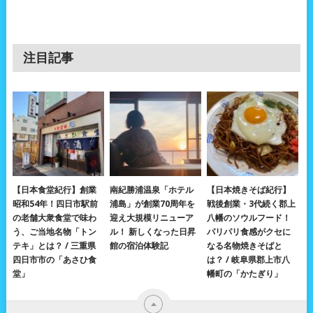
注目記事
【日本食堂紀行】創業
南紀勝浦温泉「ホテル
【日本焼きそば紀行】
昭和54年！四日市駅前
浦島」が創業70周年を
戦後創業・3代続く郡上
の老舗大衆食堂で味わ
迎え大規模リニューア
八幡のソウルフード！
う、ご当地名物「トン
ル！ 新しくなった日昇
パリパリ食感がクセに
テキ」とは？ / 三重県
館の宿泊体験記
なる名物焼きそばと
四日市市の「あさひ食
は？ / 岐阜県郡上市八
堂」
幡町の「かたぎり」