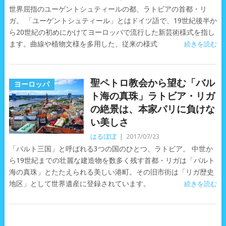
世界屈指のユーゲントシュティールの都、ラトビアの首都・リ
ガ。 「ユーゲントシュティール」とはドイツ語で、19世紀後半か
ら20世紀の初めにかけてヨーロッパで流行した新芸術様式を指し
ます。曲線や植物文様を多用した、従来の様式
続きを読む
聖ペトロ教会から望む「バル
ヨーロッパ
ト海の真珠」ラトビア・リガ
の絶景は、本家パリに負けな
い美しさ
はるぼぼ
|
2017/07/23
「バルト三国」と呼ばれる3つの国のひとつ、ラトビア。 中世か
ら19世紀までの壮麗な建造物を数多く残す首都・リガは「バルト
海の真珠」とたたえられる美しい港町。その旧市街は「リガ歴史
地区」として世界遺産に登録されています。
続きを読む