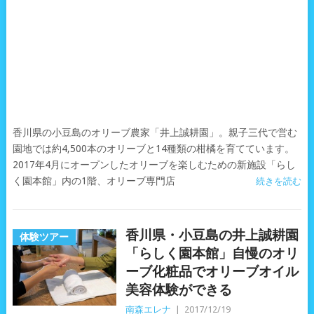
香川県の小豆島のオリーブ農家「井上誠耕園」。親子三代で営む
園地では約4,500本のオリーブと14種類の柑橘を育てています。
2017年4月にオープンしたオリーブを楽しむための新施設「らし
く園本館」内の1階、オリーブ専門店
続きを読む
香川県・小豆島の井上誠耕園
体験ツアー
「らしく園本館」自慢のオリ
ーブ化粧品でオリーブオイル
美容体験ができる
南森エレナ
|
2017/12/19