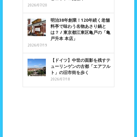
2026/07/20
明治38年創業！120年続く老舗
料亭で味わう名物あさり鍋と
は？ / 東京都江東区亀戸の「亀
戸升本 本店」
2026/07/19
【ドイツ】中世の面影を残すテ
ューリンゲンの古都「エアフル
ト」の旧市街を歩く
2026/07/18