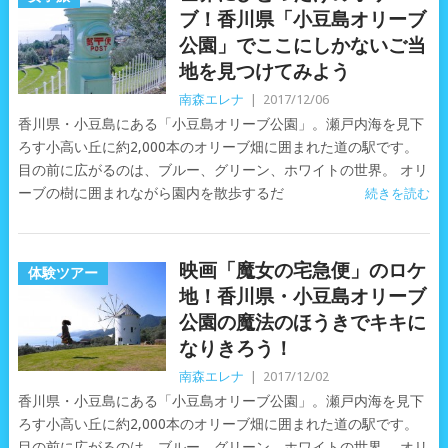
ブ！香川県「小豆島オリーブ
公園」でここにしかないご当
地を見つけてみよう
南森エレナ
|
2017/12/06
香川県・小豆島にある「小豆島オリーブ公園」。瀬戸内海を見下
ろす小高い丘に約2,000本のオリーブ畑に囲まれた道の駅です。
目の前に広がるのは、ブルー、グリーン、ホワイトの世界。 オリ
ーブの樹に囲まれながら園内を散歩するだ
続きを読む
映画「魔女の宅急便」のロケ
体験ツアー
地！香川県・小豆島オリーブ
公園の魔法のほうきでキキに
なりきろう！
南森エレナ
|
2017/12/02
香川県・小豆島にある「小豆島オリーブ公園」。瀬戸内海を見下
ろす小高い丘に約2,000本のオリーブ畑に囲まれた道の駅です。
目の前に広がるのは、ブルー、グリーン、ホワイトの世界。 オリ