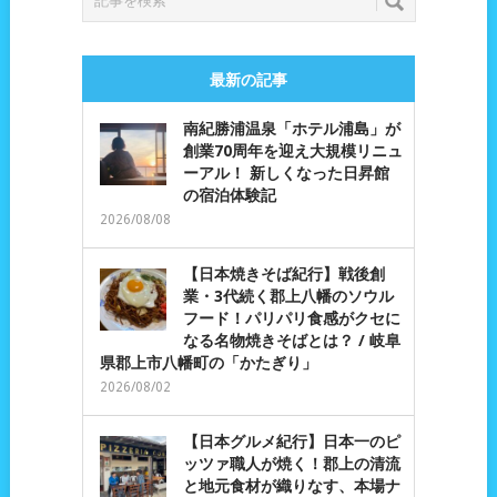
最新の記事
南紀勝浦温泉「ホテル浦島」が
創業70周年を迎え大規模リニュ
ーアル！ 新しくなった日昇館
の宿泊体験記
2026/08/08
【日本焼きそば紀行】戦後創
業・3代続く郡上八幡のソウル
フード！パリパリ食感がクセに
なる名物焼きそばとは？ / 岐阜
県郡上市八幡町の「かたぎり」
2026/08/02
【日本グルメ紀行】日本一のピ
ッツァ職人が焼く！郡上の清流
と地元食材が織りなす、本場ナ