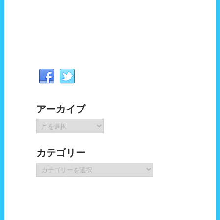
アーカイブ
ア
ー
カ
カテゴリー
イ
ブ
カ
テ
ゴ
リ
ー