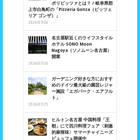
ポリピッツァとは？ / 岐阜県郡
上市白鳥町の「Pizzeria Gonza（ピッツェ
リア ゴンザ）」
2026/07/26
名古屋駅近くのライフスタイル
ホテル SONO Moon
Nagoya（ソノムーン名古屋）
開業
2026/07/26
ガーデニング好きな方におすす
めのドイツ最大級の園芸レジャ
ー施設「エガパーク・エアフル
ト」
2026/07/25
ヒルトン名古屋 中国料理「王
朝」にて四川料理フェア〈刺激
的麻辣味〉サマーチャイニーズ
ビュッフェ開催中