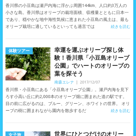
香川県の小豆島は瀬戸内海に浮かぶ周囲144km、人口約3万人の
小さな島。香川県はオリーブの栽培面積、収穫量とともに日本一
であり、穏やかな地中海性気候に恵まれた小豆島の風土は、最も
オリーブ栽培に適しているといっても過言では
続きを読む
幸運を運ぶオリーブ探し体
体験ツアー
験！香川県「小豆島オリーブ
公園」でハートのオリーブの
葉を探そう
南森エレナ
|
2017/12/07
香川県・小豆島にある「小豆島オリーブ公園」。瀬戸内海を見下
ろす小高い丘に約2,000本のオリーブ畑に囲まれた道の駅です。
目の前に広がるのは、ブルー、グリーン、ホワイトの世界。 オリ
ーブの樹に囲まれながら園内を散歩するだ
続きを読む
世界にひとつだけのオリー
女子旅