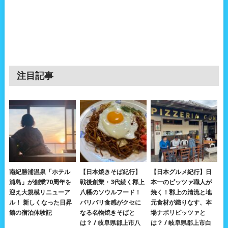
注目記事
南紀勝浦温泉「ホテル
【日本焼きそば紀行】
【日本グルメ紀行】日
浦島」が創業70周年を
戦後創業・3代続く郡上
本一のピッツァ職人が
迎え大規模リニューア
八幡のソウルフード！
焼く！郡上の清流と地
ル！ 新しくなった日昇
パリパリ食感がクセに
元食材が織りなす、本
館の宿泊体験記
なる名物焼きそばと
場ナポリピッツァと
は？ / 岐阜県郡上市八
は？ / 岐阜県郡上市白