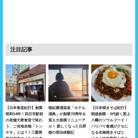
注目記事
【日本食堂紀行】創業
南紀勝浦温泉「ホテル
【日本焼きそば紀行】
昭和54年！四日市駅前
浦島」が創業70周年を
戦後創業・3代続く郡上
の老舗大衆食堂で味わ
迎え大規模リニューア
八幡のソウルフード！
う、ご当地名物「トン
ル！ 新しくなった日昇
パリパリ食感がクセに
テキ」とは？ / 三重県
館の宿泊体験記
なる名物焼きそばと