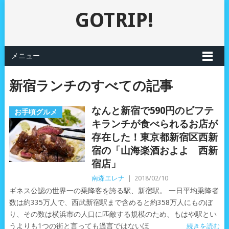
GOTRIP!
メニュー
新宿ランチのすべての記事
なんと新宿で590円のビフテ
お手頃グルメ
キランチが食べられるお店が
存在した！東京都新宿区西新
宿の「山海楽酒およよ 西新
宿店」
南森エレナ
|
2018/02/10
ギネス公認の世界一の乗降客を誇る駅、新宿駅。 一日平均乗降者
数は約335万人で、西武新宿駅まで含めると約358万人にものぼ
り、その数は横浜市の人口に匹敵する規模のため、もはや駅とい
うよりも1つの街と言っても過言ではないほ
続きを読む