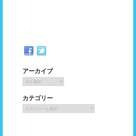
アーカイブ
ア
ー
カ
カテゴリー
イ
ブ
カ
テ
ゴ
リ
ー