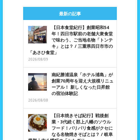
最新の記事
【日本食堂紀行】創業昭和54
年！四日市駅前の老舗大衆食堂
で味わう、ご当地名物「トンテ
キ」とは？ / 三重県四日市市の
「あさひ食堂」
2026/08/09
南紀勝浦温泉「ホテル浦島」が
創業70周年を迎え大規模リニュ
ーアル！ 新しくなった日昇館
の宿泊体験記
2026/08/08
【日本焼きそば紀行】戦後創
業・3代続く郡上八幡のソウル
フード！パリパリ食感がクセに
なる名物焼きそばとは？ / 岐阜