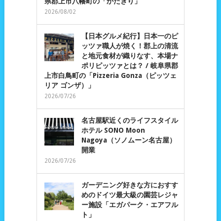
県郡上市八幡町の「かたぎり」
2026/08/02
【日本グルメ紀行】日本一のピ
ッツァ職人が焼く！郡上の清流
と地元食材が織りなす、本場ナ
ポリピッツァとは？ / 岐阜県郡
上市白鳥町の「Pizzeria Gonza（ピッツェ
リア ゴンザ）」
2026/07/26
名古屋駅近くのライフスタイル
ホテル SONO Moon
Nagoya（ソノムーン名古屋）
開業
2026/07/26
ガーデニング好きな方におすす
めのドイツ最大級の園芸レジャ
ー施設「エガパーク・エアフル
ト」