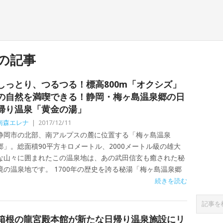
の記事
しっとり、つるつる！標高800m「オクシズ」
の自然を満喫できる！静岡・梅ヶ島温泉郷の日
帰り温泉「黄金の湯」
南森エレナ
|
2017/12/11
静岡市の北部、南アルプスの麓に位置する「梅ヶ島温泉
郷」。総面積90平方キロメートル、2000メートル級の雄大
な山々に囲まれたこの温泉地は、あの武田信玄も癒された秘
境の温泉地です。 1700年の歴史を誇る秘湯「梅ヶ島温泉郷
続きを読む
箱根の龍宮殿本館が新たな日帰り温泉施設にリ