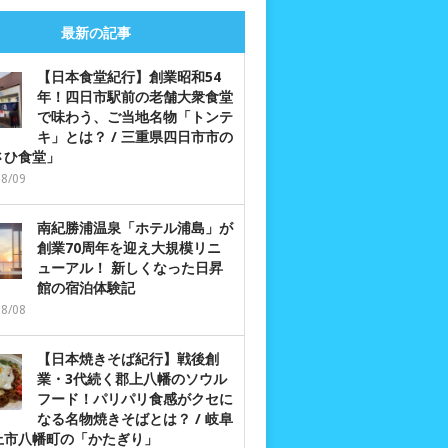
最新の記事
【日本食堂紀行】創業昭和54
年！四日市駅前の老舗大衆食堂
で味わう、ご当地名物「トンテ
キ」とは？ / 三重県四日市市の
さひ食堂」
08/09
南紀勝浦温泉「ホテル浦島」が
創業70周年を迎え大規模リニ
ューアル！ 新しくなった日昇
館の宿泊体験記
08/08
【日本焼きそば紀行】戦後創
業・3代続く郡上八幡のソウル
フード！パリパリ食感がクセに
なる名物焼きそばとは？ / 岐阜
上市八幡町の「かたぎり」