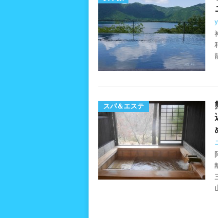
y
スパ＆エステ