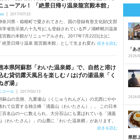
ニューアル！ 「絶景日帰り温泉龍宮殿本館」
uu
|
2017/07/23
神奈川県・箱根町で愛されてきた、国の登録有形文化財(文部
科学省告示第八十九号)にも登録されている芦ノ湖畔蛸川温泉
龍宮殿の本館がリニューアルされ、2017年7月22日(土)に
「絶景日帰り温泉 龍宮殿本館」として生まれ変わ
続きを読む
「あ
2026/
熊本県阿蘇郡「わいた温泉郷」で、自然と溶け
込む貸切露天風呂を楽しむ / はげの湯温泉「く
ぬぎ湯」
ニコール
|
2017/03/13
2026/
阿蘇山の北側、九重連山（くじゅうれんざん）の北西にやや
離れて位置する独立峰「涌蓋山（わいたさん）」。 この日本
三百名山の一に数えられ、大分百山にも選ばれている「涌蓋
山（わいたさん）」の山麓に「わいた温泉郷」があります。
続きを読む
県郡