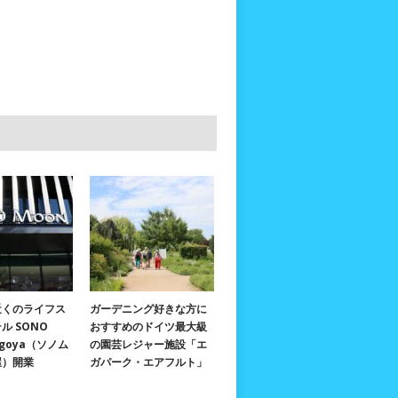
近くのライフス
ガーデニング好きな方に
ル SONO
おすすめのドイツ最大級
agoya（ソノム
の園芸レジャー施設「エ
屋）開業
ガパーク・エアフルト」