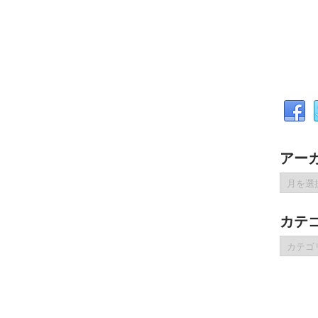
アー
ア
ー
カ
カテ
イ
ブ
カ
テ
ゴ
リ
ー