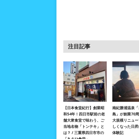
注目記事
【日本食堂紀行】創業昭
南紀勝浦温泉「
和54年！四日市駅前の老
島」が創業70
舗大衆食堂で味わう、ご
大規模リニュー
当地名物「トンテキ」と
しくなった日昇
は？ / 三重県四日市市の
体験記
「あさひ食堂」