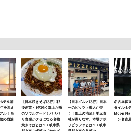
ホテル浦
【日本焼きそば紀行】戦
【日本グルメ紀行】日本
名古屋駅
周年を迎え
後創業・3代続く郡上八幡
一のピッツァ職人が焼
タイルホテ
アル！ 新
のソウルフード！パリパ
く！郡上の清流と地元食
Moon N
館の宿泊
リ食感がクセになる名物
材が織りなす、本場ナポ
ーン名古
焼きそばとは？ / 岐阜県
リピッツァとは？ / 岐阜
郡上市八幡町の「かたぎ
県郡上市白鳥町の