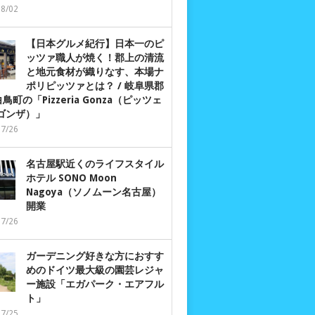
08/02
【日本グルメ紀行】日本一のピ
ッツァ職人が焼く！郡上の清流
と地元食材が織りなす、本場ナ
ポリピッツァとは？ / 岐阜県郡
鳥町の「Pizzeria Gonza（ピッツェ
 ゴンザ）」
07/26
名古屋駅近くのライフスタイル
ホテル SONO Moon
Nagoya（ソノムーン名古屋）
開業
07/26
ガーデニング好きな方におすす
めのドイツ最大級の園芸レジャ
ー施設「エガパーク・エアフル
ト」
07/25