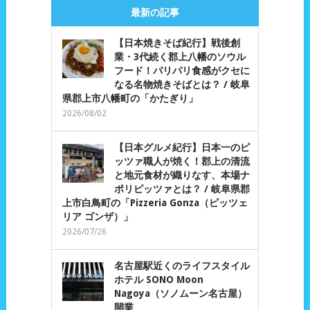
最新の記事
【日本焼きそば紀行】戦後創
業・3代続く郡上八幡のソウル
フード！パリパリ食感がクセに
なる名物焼きそばとは？ / 岐阜
県郡上市八幡町の「かたぎり」
2026/08/02
【日本グルメ紀行】日本一のピ
ッツァ職人が焼く！郡上の清流
と地元食材が織りなす、本場ナ
ポリピッツァとは？ / 岐阜県郡
上市白鳥町の「Pizzeria Gonza（ピッツェ
リア ゴンザ）」
2026/07/26
名古屋駅近くのライフスタイル
ホテル SONO Moon
Nagoya（ソノムーン名古屋）
開業