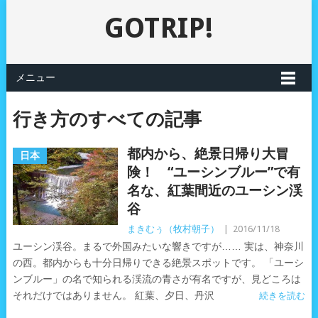
GOTRIP!
メニュー
行き方のすべての記事
都内から、絶景日帰り大冒
日本
険！ “ユーシンブルー”で有
名な、紅葉間近のユーシン渓
谷
まきむぅ（牧村朝子）
|
2016/11/18
ユーシン渓谷。まるで外国みたいな響きですが…… 実は、神奈川
の西。都内からも十分日帰りできる絶景スポットです。 「ユーシ
ンブルー」の名で知られる渓流の青さが有名ですが、見どころは
それだけではありません。 紅葉、夕日、丹沢
続きを読む