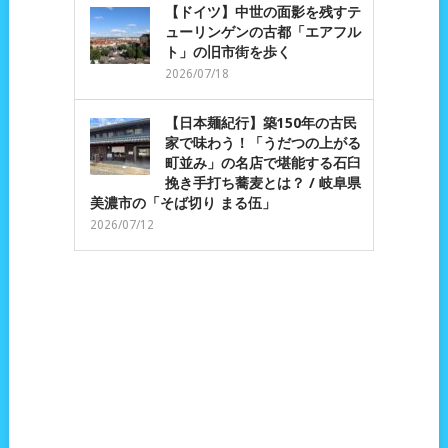
【ドイツ】中世の面影を残すテ
ューリンゲンの古都「エアフル
ト」の旧市街を歩く
2026/07/18
【日本麺紀行】築150年の古民
家で味わう！「うだつの上がる
町並み」の名店で堪能する石臼
挽き手打ち蕎麦とは？ / 岐阜県
美濃市の「そば切り まる伍」
2026/07/12