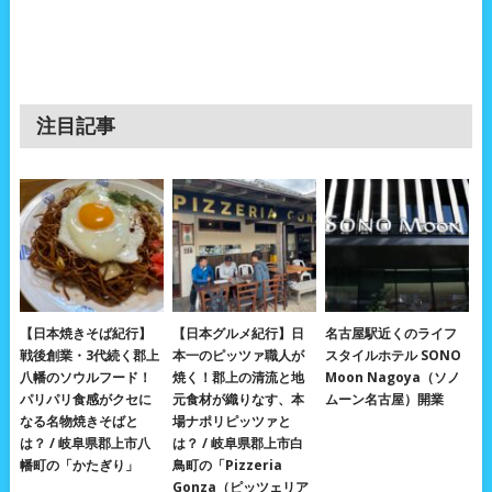
注目記事
【日本焼きそば紀行】
【日本グルメ紀行】日
名古屋駅近くのライフ
戦後創業・3代続く郡上
本一のピッツァ職人が
スタイルホテル SONO
八幡のソウルフード！
焼く！郡上の清流と地
Moon Nagoya（ソノ
パリパリ食感がクセに
元食材が織りなす、本
ムーン名古屋）開業
なる名物焼きそばと
場ナポリピッツァと
は？ / 岐阜県郡上市八
は？ / 岐阜県郡上市白
幡町の「かたぎり」
鳥町の「Pizzeria
Gonza（ピッツェリア