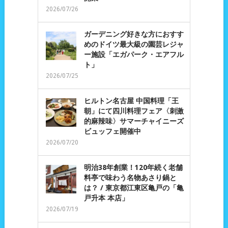
2026/07/26
ガーデニング好きな方におすす
めのドイツ最大級の園芸レジャ
ー施設「エガパーク・エアフル
ト」
2026/07/25
ヒルトン名古屋 中国料理「王
朝」にて四川料理フェア〈刺激
的麻辣味〉サマーチャイニーズ
ビュッフェ開催中
2026/07/20
明治38年創業！120年続く老舗
料亭で味わう名物あさり鍋と
は？ / 東京都江東区亀戸の「亀
戸升本 本店」
2026/07/19