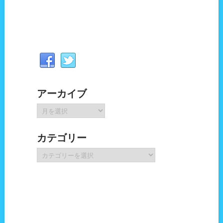
アーカイブ
ア
ー
カ
カテゴリー
イ
ブ
カ
テ
ゴ
リ
ー