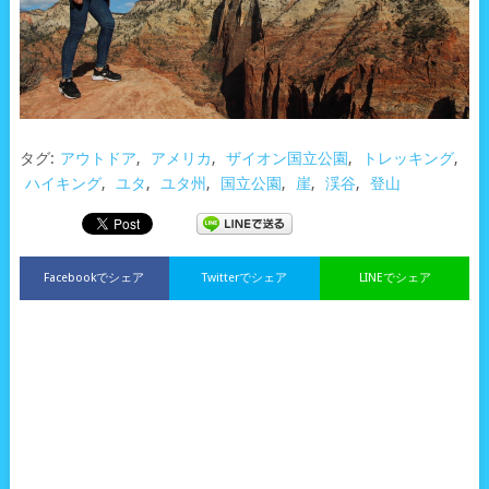
タグ:
アウトドア
,
アメリカ
,
ザイオン国立公園
,
トレッキング
,
ハイキング
,
ユタ
,
ユタ州
,
国立公園
,
崖
,
渓谷
,
登山
Facebookでシェア
Twitterでシェア
LINEでシェア