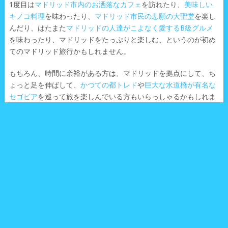
1度目は
マドリッド市内のお洒落なカフェ
を訪れたり、
美味しい
キノコ料理
を味わったり、
マドリッド市民の悲願の大聖堂
を楽し
んだり、はたまた
マドリッドの人達がこよなく愛するB級グルメ
を味わったり、マドリッドをたっぷりと楽しむ、というのが初め
てのマドリッド旅行かもしれません。
もちろん、時間に余裕がある方は、マドリッドを拠点にして、ち
ょっと足を伸ばして、
かつての都トレド
や
巨大な水道橋が有名な
セゴビア
を巡って旅を楽しんでいる方もいらっしゃるかもしれま
せん。
今回はそんなマドリッドをすでにご存知な方にも、オススメなエ
クスカーションの街チンチョン(Chinchón)をご紹介しましょう。
あまり聞いた事が無いチンチョン(Chinchón)という町は、マドリ
ッドの市内から南東に44キロ、バスで50分ほどの場所にありま
す。
チンチョン(Chinchón)への行き方は少々難しいので、詳しく説明
したいと思います。