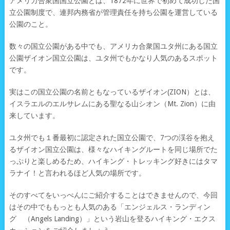
アメリカ合衆国国立公園とは、1872年に世界で初めて成功した国
立公園制度で、連邦内務省が管理責任を持ち公園を運営している
公園のこと。
数々の国立公園がある中でも、アメリカ合衆国ユタ州にある国立
公園ザイオン国立公園は、ユタ州でもかなり人気のあるスポット
です。
実はこの国立公園の名前ともなっているザイオン(ZION）とは、
イスラエルのエルサレムにある聖なる山シオン（Mt. Zion）に由
来しています。
ユタ州でも１番最初に認定された国立公園で、7つの渓谷を抱え
るザイオン国立公園は、様々なハイキングルートを同じ場所でた
っぷりと楽しめるため、ハイキング・トレッキング好きにはタマ
ラナイ！と言われるほど人気の場所です。
そのすべてをいっぺんにご紹介することはできませんので、今回
はその中でももっとも人気のある「エンジェルス・ランディン
グ （Angels Landing）」という岩山を登るハイキング・エクス