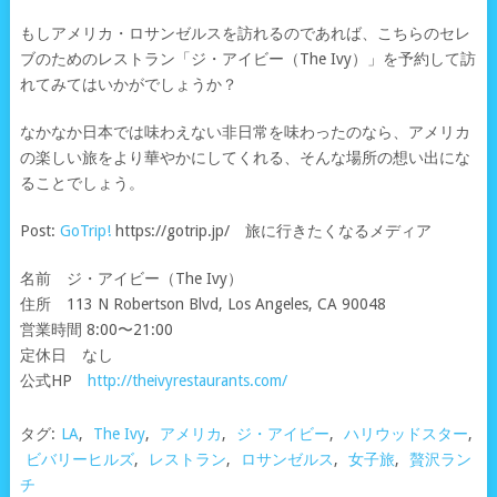
もしアメリカ・ロサンゼルスを訪れるのであれば、こちらのセレ
ブのためのレストラン「ジ・アイビー（The Ivy）」を予約して訪
れてみてはいかがでしょうか？
なかなか日本では味わえない非日常を味わったのなら、アメリカ
の楽しい旅をより華やかにしてくれる、そんな場所の想い出にな
ることでしょう。
Post:
GoTrip!
https://gotrip.jp/ 旅に行きたくなるメディア
名前 ジ・アイビー（The Ivy）
住所 113 N Robertson Blvd, Los Angeles, CA 90048
営業時間 8:00〜21:00
定休日 なし
公式HP
http://theivyrestaurants.com/
タグ:
LA
,
The Ivy
,
アメリカ
,
ジ・アイビー
,
ハリウッドスター
,
ビバリーヒルズ
,
レストラン
,
ロサンゼルス
,
女子旅
,
贅沢ラン
チ