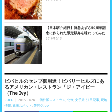
【日本駅弁紀行】特急あずさ50周年記
念に作られた限定駅弁を味わってみた
2016/10/13
ビバヒルのセレブ御用達！ビバリーヒルズにあ
るアメリカン・レストラン「ジ・アイビー
（The Ivy）」
COCO
|
2018/01/28
|
個性派レストラン
,
北米
,
女子旅
,
注目記事
,
現地
情報
,
観光スポット
,
贅沢グルメ