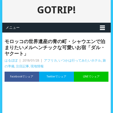
GOTRIP!
メニュー
モロッコの世界遺産の青の町・シャウエンで泊
まりたいメルヘンチックな可愛いお宿「ダル・
ヤクート」
はるぼぼ
|
2018/01/28
|
アフリカ
,
いつかは行ってみたいホテル
,
旅
の準備
,
注目記事
,
現地情報
Facebookでシェア
Twitterでシェア
LINEでシェア