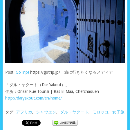
Post:
GoTrip!
https://gotrip.jp/ 旅に行きたくなるメディア
「ダル・ヤクート（Dar Yakout）」
住所：Onsar Rue Tounsi | Ras El Maa, Chefchaouen
http://daryakout.com/en/home/
タグ:
アフリカ
,
シャウエン
,
ダル・ヤクート
,
モロッコ
,
女子旅