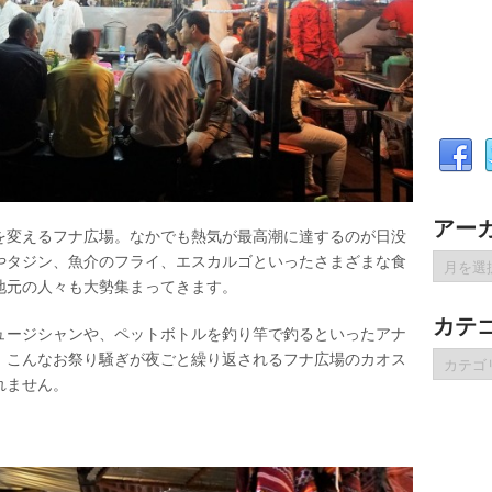
アー
を変えるフナ広場。なかでも熱気が最高潮に達するのが日没
ア
やタジン、魚介のフライ、エスカルゴといったさまざまな食
ー
地元の人々も大勢集まってきます。
カ
カテ
イ
ュージシャンや、ペットボトルを釣り竿で釣るといったアナ
ブ
カ
。こんなお祭り騒ぎが夜ごと繰り返されるフナ広場のカオス
テ
れません。
ゴ
リ
ー