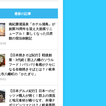
最新の記事
南紀勝浦温泉「ホテル浦島」が
創業70周年を迎え大規模リニ
ューアル！ 新しくなった日昇
館の宿泊体験記
08/08
【日本焼きそば紀行】戦後創
業・3代続く郡上八幡のソウル
フード！パリパリ食感がクセに
なる名物焼きそばとは？ / 岐阜
上市八幡町の「かたぎり」
08/02
【日本グルメ紀行】日本一のピ
ッツァ職人が焼く！郡上の清流
と地元食材が織りなす、本場ナ
ポリピッツァとは？ / 岐阜県郡