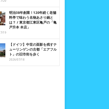
07/20
明治38年創業！120年続く老舗
料亭で味わう名物あさり鍋と
は？ / 東京都江東区亀戸の「亀
戸升本 本店」
07/19
【ドイツ】中世の面影を残すテ
ューリンゲンの古都「エアフル
ト」の旧市街を歩く
2026/07/18