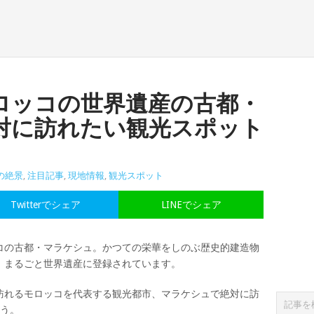
ロッコの世界遺産の古都・
対に訪れたい観光スポット
の絶景
,
注目記事
,
現地情報
,
観光スポット
Twitterでシェア
LINEでシェア
コの古都・マラケシュ。かつての栄華をしのぶ歴史的建造物
、まるごと世界遺産に登録されています。
訪れるモロッコを代表する観光都市、マラケシュで絶対に訪
ょう。