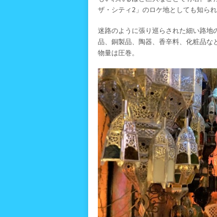
ザ・シティ2」のロケ地としても知ら
迷路のように張り巡らされた細い路地
品、銅製品、陶器、香辛料、化粧品な
物量は圧巻。