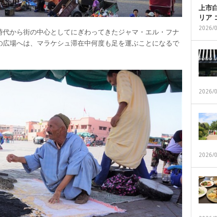
上市白
リア
2026/
時代から街の中心としてにぎわってきたジャマ・エル・フナ
の広場へは、マラケシュ滞在中何度も足を運ぶことになるで
2026/
2026/