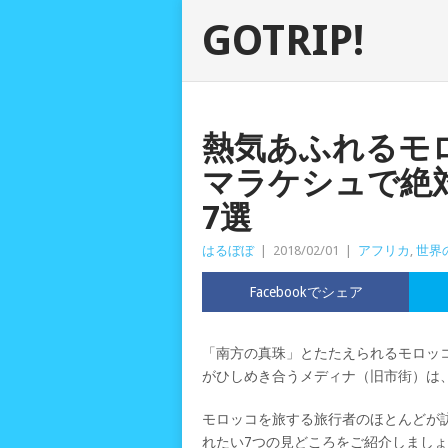
GOTRIP!
熱気あふれるモ
マラケシュで絶
7選
はるぼぼ
|
2018/02/01
|
アフリカ
,
世界
Facebookでシェア
「南方の真珠」とたたえられるモロッ
がひしめき合うメディナ（旧市街）は
モロッコを旅する旅行者のほとんどが
れたい7つの見どころをご紹介しまし