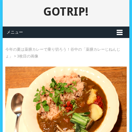
GOTRIP!
メニュー
今年の夏は薬膳カレーで乗り切ろう！谷中の「薬膳カレーじねんじ
ょ」
> 3枚目の画像