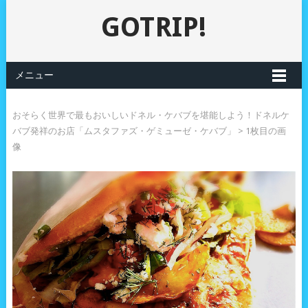
GOTRIP!
メニュー
おそらく世界で最もおいしいドネル・ケバブを堪能しよう！ドネルケ
バブ発祥のお店「ムスタファズ・ゲミューゼ・ケバブ」
> 1枚目の画
像