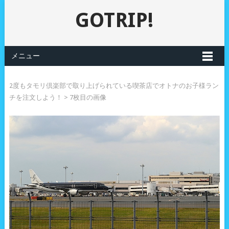
GOTRIP!
メニュー
2度もタモリ倶楽部で取り上げられている喫茶店でオトナのお子様ラン
チを注文しよう！
> 7枚目の画像