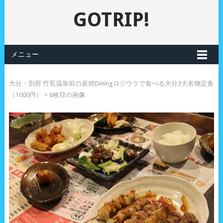
GOTRIP!
メニュー
大分・別府 竹瓦温泉前の炭焼Diningロジウラで食べる大分3大名物定食
（1000円）
> 6枚目の画像