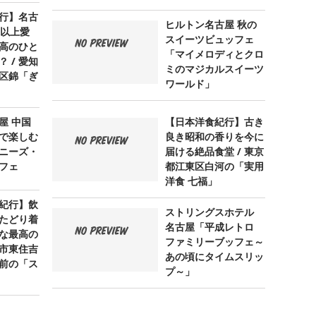
行】名古
ヒルトン名古屋 秋の
年以上愛
スイーツビュッフェ
高のひと
「マイメロディとクロ
 / 愛知
ミのマジカルスイーツ
区錦「ぎ
ワールド」
屋 中国
【日本洋食紀行】古き
で楽しむ
良き昭和の香りを今に
ニーズ・
届ける絶品食堂 / 東京
フェ
都江東区白河の「実用
洋食 七福」
紀行】飲
ストリングスホテル
たどり着
名古屋「平成レトロ
な最高の
ファミリーブッフェ～
阪市東住吉
あの頃にタイムスリッ
前の「ス
プ～」