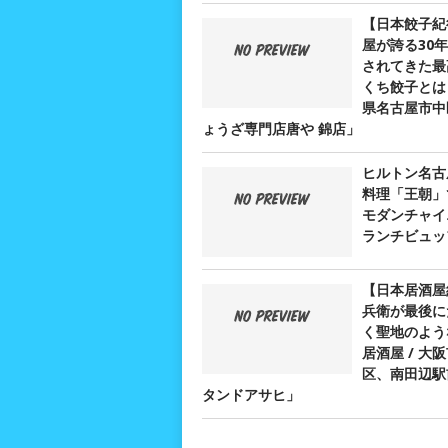
【日本餃子紀
屋が誇る30
されてきた最
くち餃子とは？
県名古屋市中
ょうざ専門店唐や 錦店」
ヒルトン名古
料理「王朝」
モダンチャイ
ランチビュッ
【日本居酒屋
兵衛が最後に
く聖地のよう
居酒屋 / 大
区、南田辺駅
タンドアサヒ」