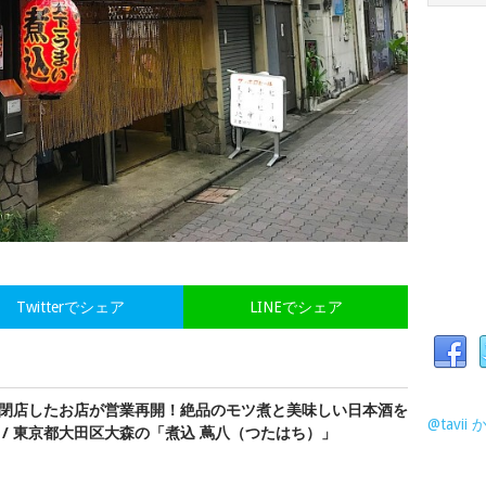
Twitterでシェア
LINEでシェア
閉店したお店が営業再開！絶品のモツ煮と美味しい日本酒を
@tavi
 / 東京都大田区大森の「煮込 蔦八（つたはち）」