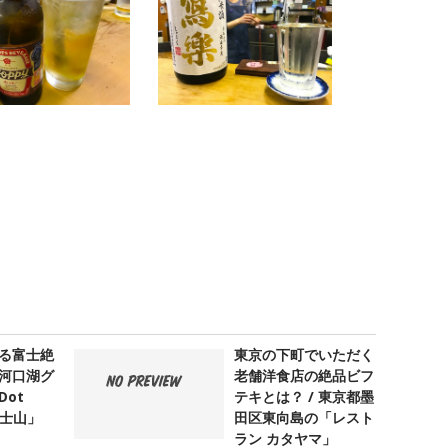
る富士絶
東京の下町でいただく
河口湖グ
老舗洋食店の絶品ビフ
ot
テキとは？ / 東京都墨
 富士山」
田区東向島の「レスト
ラン カタヤマ」