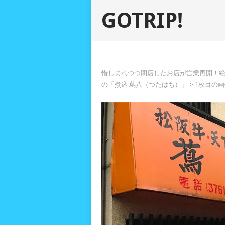
GOTRIP!
惜しまれつつ閉店したお店が営業再開！絶
の「煮込 蔦八（つたはち）」
> 1枚目の