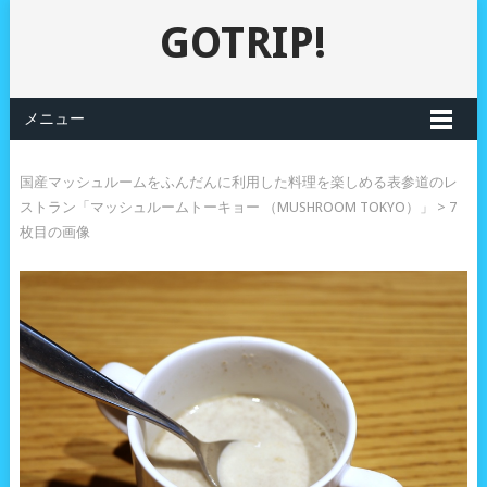
GOTRIP!
メニュー
国産マッシュルームをふんだんに利用した料理を楽しめる表参道のレ
ストラン「マッシュルームトーキョー （MUSHROOM TOKYO）」
> 7
枚目の画像