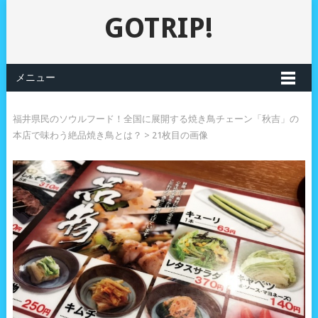
GOTRIP!
メニュー
福井県民のソウルフード！全国に展開する焼き鳥チェーン「秋吉」の
本店で味わう絶品焼き鳥とは？
> 21枚目の画像