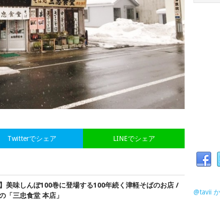
Twitterでシェア
LINEでシェア
】美味しんぼ100巻に登場する100年続く津軽そばのお店 /
@tavi
の「三忠食堂 本店」