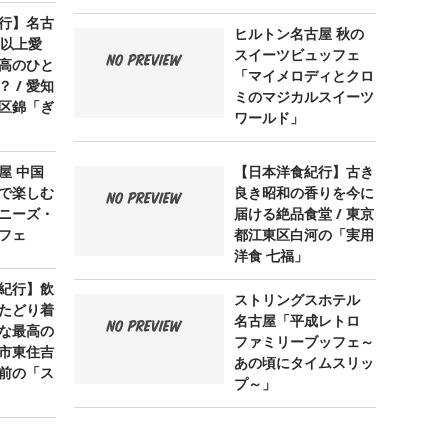
行】名古
ヒルトン名古屋 秋の
年以上愛
スイーツビュッフェ
高のひと
「マイメロディとクロ
 / 愛知
ミのマジカルスイーツ
区錦「ぎ
ワールド」
屋 中国
【日本洋食紀行】古き
で楽しむ
良き昭和の香りを今に
ニーズ・
届ける絶品食堂 / 東京
フェ
都江東区白河の「実用
洋食 七福」
紀行】飲
ストリングスホテル
たどり着
名古屋「平成レトロ
な最高の
ファミリーブッフェ～
阪市東住吉
あの頃にタイムスリッ
前の「ス
プ～」