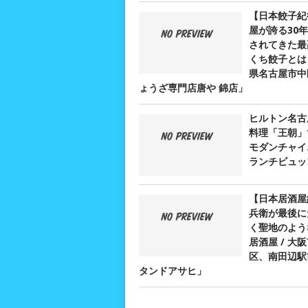
【日本餃子紀
屋が誇る30
されてきた最
くち餃子とは？
県名古屋市中
ょうざ専門店唐や 錦店」
ヒルトン名古
料理「王朝」
モダンチャイ
ランチビュッ
【日本居酒屋
兵衛が最後に
く聖地のよう
居酒屋 / 大
区、南田辺駅
タンドアサヒ」