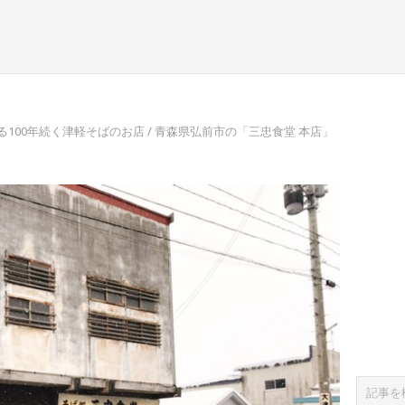
100年続く津軽そばのお店 / 青森県弘前市の「三忠食堂 本店」