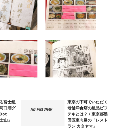
る富士絶
東京の下町でいただく
河口湖グ
老舗洋食店の絶品ビフ
ot
テキとは？ / 東京都墨
 富士山」
田区東向島の「レスト
ラン カタヤマ」