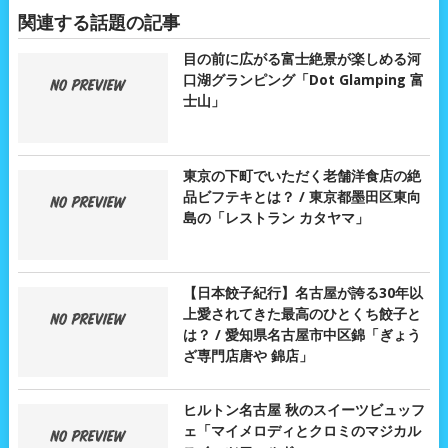
関連する話題の記事
目の前に広がる富士絶景が楽しめる河
口湖グランピング「Dot Glamping 富
士山」
東京の下町でいただく老舗洋食店の絶
品ビフテキとは？ / 東京都墨田区東向
島の「レストラン カタヤマ」
【日本餃子紀行】名古屋が誇る30年以
上愛されてきた最高のひとくち餃子と
は？ / 愛知県名古屋市中区錦「ぎょう
ざ専門店唐や 錦店」
ヒルトン名古屋 秋のスイーツビュッフ
ェ「マイメロディとクロミのマジカル