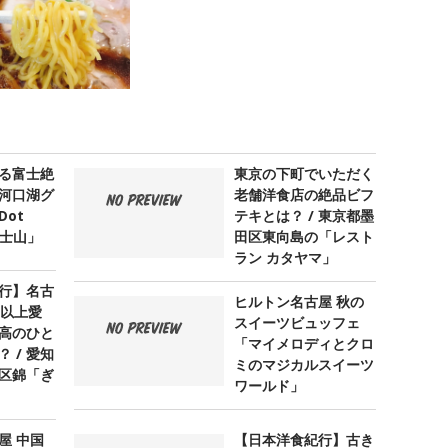
る富士絶
東京の下町でいただく
河口湖グ
老舗洋食店の絶品ビフ
ot
テキとは？ / 東京都墨
 富士山」
田区東向島の「レスト
ラン カタヤマ」
行】名古
ヒルトン名古屋 秋の
年以上愛
スイーツビュッフェ
高のひと
「マイメロディとクロ
 / 愛知
ミのマジカルスイーツ
区錦「ぎ
ワールド」
屋 中国
【日本洋食紀行】古き