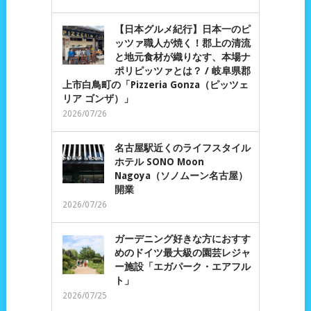
【日本グルメ紀行】日本一のピ
ッツァ職人が焼く！郡上の清流
と地元食材が織りなす、本場ナ
ポリピッツァとは？ / 岐阜県郡
上市白鳥町の「Pizzeria Gonza（ピッツェ
リア ゴンザ）」
2026/07/26
名古屋駅近くのライフスタイル
ホテル SONO Moon
Nagoya（ソノムーン名古屋）
開業
2026/07/26
ガーデニング好きな方におすす
めのドイツ最大級の園芸レジャ
ー施設「エガパーク・エアフル
ト」
2026/07/25