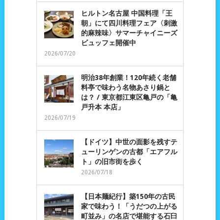
ヒルトン名古屋 中国料理「王
朝」にて四川料理フェア〈刺激
的麻辣味〉サマーチャイニーズ
ビュッフェ開催中
2026/07/20
明治38年創業！120年続く老舗
料亭で味わう名物あさり鍋と
は？ / 東京都江東区亀戸の「亀
戸升本 本店」
2026/07/19
【ドイツ】中世の面影を残すテ
ューリンゲンの古都「エアフル
ト」の旧市街を歩く
2026/07/18
【日本麺紀行】築150年の古民
家で味わう！「うだつの上がる
町並み」の名店で堪能する石臼