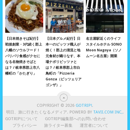
【日本焼きそば紀行】
【日本グルメ紀行】日
名古屋駅近くのライフ
戦後創業・3代続く郡上
本一のピッツァ職人が
スタイルホテル SONO
八幡のソウルフード！
焼く！郡上の清流と地
Moon Nagoya（ソノ
パリパリ食感がクセに
元食材が織りなす、本
ムーン名古屋）開業
なる名物焼きそばと
場ナポリピッツァと
は？ / 岐阜県郡上市八
は？ / 岐阜県郡上市白
幡町の「かたぎり」
鳥町の「Pizzeria
Gonza（ピッツェリア
ゴンザ）」
COPYRIGHT © 2026
GOTRIP!
.
明日、旅に行きたくなるメディア. POWERD BY
TAVII.COM INC,
.
GOTRIP!について
GOTRIP!編集部へのお問い合わせ
プライバシー
旅ライター募集
運営者について