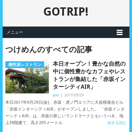
GOTRIP!
メニュー
つけめんのすべての記事
本日オープン！豊かな自然の
個性派レストラン
中に個性豊かなカフェやレス
トランが集結した「赤坂イン
ターシティAIR」
yuu
|
2017/09/29
本日2017年9月29日(金)、赤坂・虎ノ門エリアに大規模複合ビル
「赤坂インターシティAIR」がオープンしました。 「赤坂インタ
ーシティAIR」は、赤坂の新しいランドマークともいうべき、地
上38階建て、高さ205メートル
続きを読む