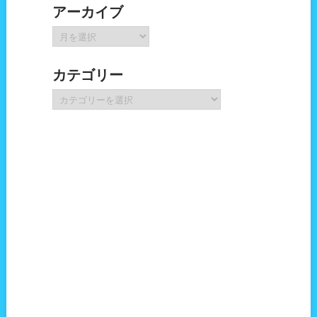
アーカイブ
ア
ー
カ
カテゴリー
イ
ブ
カ
テ
ゴ
リ
ー