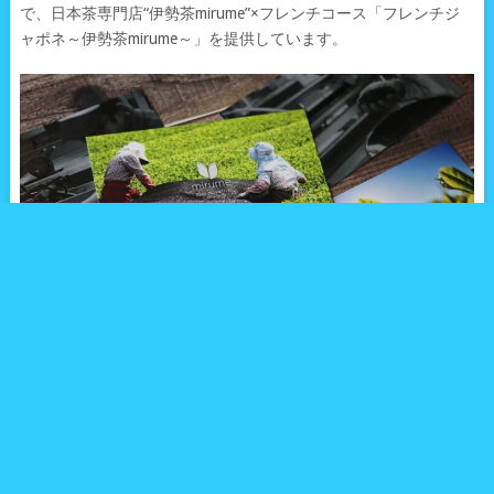
で、日本茶専門店“伊勢茶mirume”×フレンチコース「フレンチジ
ャポネ～伊勢茶mirume～」を提供しています。
三重県の豊かな自然に育まれた伊勢茶の伝統を守りつつ、現代の
ライフスタイルに合わせた「伊勢茶mirume」の茶葉を、料理長が
フランス料理の技巧を凝らしてアレンジ。お茶の持つ繊細な香り
や旨みを使用したお料理は、素材本来の味を最大限に引き出す和