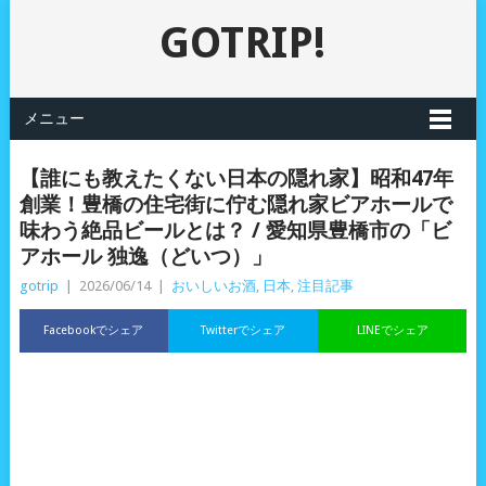
GOTRIP!
メニュー
【誰にも教えたくない日本の隠れ家】昭和47年
創業！豊橋の住宅街に佇む隠れ家ビアホールで
味わう絶品ビールとは？ / 愛知県豊橋市の「ビ
アホール 独逸（どいつ）」
gotrip
|
2026/06/14
|
おいしいお酒
,
日本
,
注目記事
Facebookでシェア
Twitterでシェア
LINEでシェア