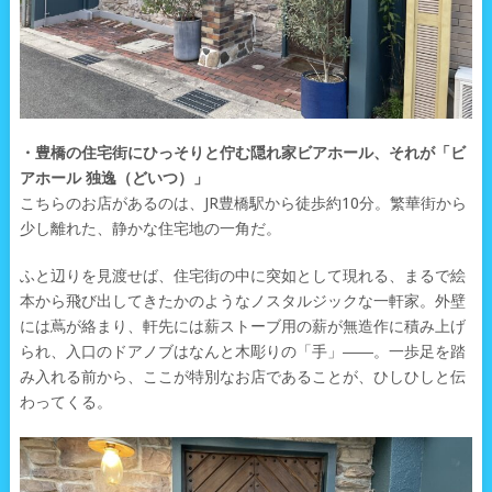
・豊橋の住宅街にひっそりと佇む隠れ家ビアホール、それが「ビ
アホール 独逸（どいつ）」
こちらのお店があるのは、JR豊橋駅から徒歩約10分。繁華街から
少し離れた、静かな住宅地の一角だ。
ふと辺りを見渡せば、住宅街の中に突如として現れる、まるで絵
本から飛び出してきたかのようなノスタルジックな一軒家。外壁
には蔦が絡まり、軒先には薪ストーブ用の薪が無造作に積み上げ
られ、入口のドアノブはなんと木彫りの「手」――。一歩足を踏
み入れる前から、ここが特別なお店であることが、ひしひしと伝
わってくる。