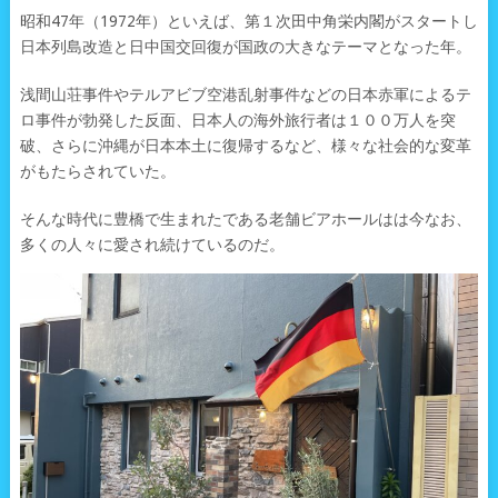
昭和47年（1972年）といえば、第１次田中角栄内閣がスタートし
日本列島改造と日中国交回復が国政の大きなテーマとなった年。
浅間山荘事件やテルアビブ空港乱射事件などの日本赤軍によるテ
ロ事件が勃発した反面、日本人の海外旅行者は１００万人を突
破、さらに沖縄が日本本土に復帰するなど、様々な社会的な変革
がもたらされていた。
そんな時代に豊橋で生まれたである老舗ビアホールはは今なお、
多くの人々に愛され続けているのだ。