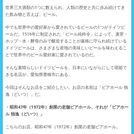
世界三大酒類の1つに数えられ、人類の歴史と共に歩み続けてき
た飲み物と言えば、ビール。
中でも世界中の愛好家から愛されているビールの1つがドイツビ
ールだ。1516年に制定された「ビール純粋令」によって、麦芽・
ホップ・水・酵母のみで醸造することが厳格に守られ続けている
ドイツビールは、さまざまな産地の美味しいビールを味わえるこ
とで世界中のビール愛好家に愛されているのだ。
そんな素晴らしいドイツビールを、日本にいながらにして堪能で
きる名店が、愛知県豊橋市にある。
今回はそんなお店をご紹介したい。お店の名前は「ビアホール 独
逸（どいつ）」だ。
・昭和47年（1972年）創業の老舗ビアホール、それが「ビアホー
ル 独逸（どいつ）」
こちらのお店、昭和47年（1972年）創業の老舗ビアホール。