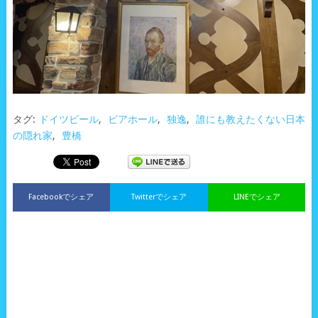
タグ:
ドイツビール
,
ビアホール
,
独逸
,
誰にも教えたくない日本
の隠れ家
,
豊橋
Facebookでシェア
Twitterでシェア
LINEでシェア