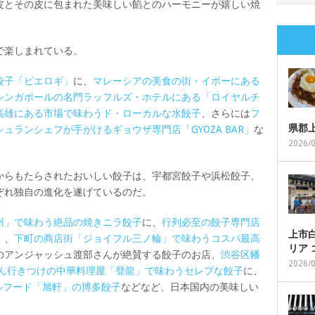
皮とその皮に包まれた美味しい餡とのハーモニーが嬉しい焼
で楽しまれている。
餃子「ピエロギ」
に、
マレーシアの美食の街・イポーにある
シンガポールの名門ラッフルズ・ホテルにある「ロイヤルチ
高雄にある市場で味わうド・ローカルな水餃子
、さらには
フ
県郡
ランシェフが手がけるギョウザ専門店「GYOZA BAR」
な
2026/
からもたらされたおいしい餃子は、宇都宮餃子や浜松餃子、
ぞれ独自の進化を遂げているのだ。
州」で味わう絶品の焼きニラ餃子
に、
行列必至の餃子専門店
上市白
」
、
下町の商店街「ジョイフル三ノ輪」で味わうコスパ最高
リア
のアンジャッシュ渡部さんが絶賛する餃子のお店、
渋谷区幡
2026/
ん行きつけの中華料理屋「登龍」で味わうセレブな餃子
に、
ウルフード「旭軒」の博多餃子
などなど、日本国内の美味しい