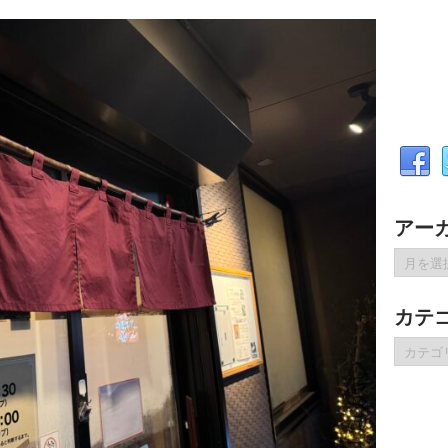
アー
ア
ー
カ
カテ
イ
ブ
カ
テ
ゴ
リ
ー