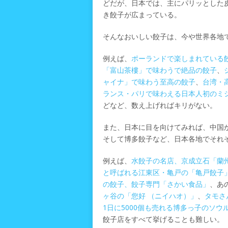
どだが、日本では、主にパリッとした
き餃子が広まっている。
そんなおいしい餃子は、今や世界各地
例えば、
ポーランドで楽しまれている
「富山茶樓」で味わうで絶品の餃子
、
ャイナ」で味わう至高の餃子
、
台湾・
ランス・パリで味わえる日本人初のミシュ
どなど、数え上げればキリがない。
また、日本に目を向けてみれば、中国
そして博多餃子など、日本各地でそれ
例えば、
水餃子の名店、京成立石「蘭
と呼ばれる江東区・亀戸の「亀戸餃子
の餃子、餃子専門「さかい食品」
、あ
ヶ谷の「您好 （ニイハオ）」
、
タモさ
1日に5000個も売れる博多っ子のソ
餃子店をすべて挙げることも難しい。