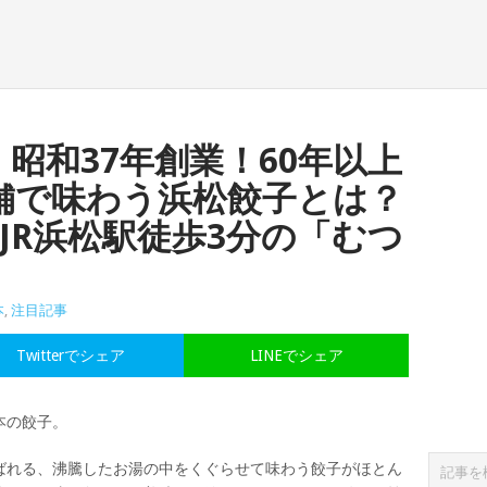
昭和37年創業！60年以上
舗で味わう浜松餃子とは？
・JR浜松駅徒歩3分の「むつ
本
,
注目記事
Twitterでシェア
LINEでシェア
本の餃子。
ばれる、沸騰したお湯の中をくぐらせて味わう餃子がほとん