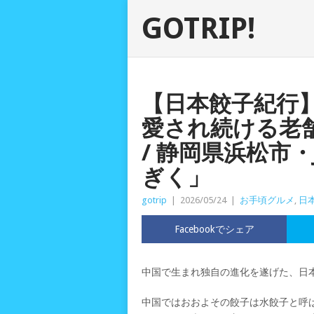
GOTRIP!
【日本餃子紀行】
愛され続ける老
/ 静岡県浜松市
ぎく」
gotrip
|
2026/05/24
|
お手頃グルメ
,
日
Facebookでシェア
中国で生まれ独自の進化を遂げた、日
中国ではおおよその餃子は水餃子と呼