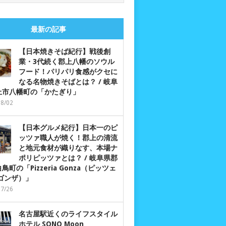
最新の記事
【日本焼きそば紀行】戦後創
業・3代続く郡上八幡のソウル
フード！パリパリ食感がクセに
なる名物焼きそばとは？ / 岐阜
上市八幡町の「かたぎり」
08/02
【日本グルメ紀行】日本一のピ
ッツァ職人が焼く！郡上の清流
と地元食材が織りなす、本場ナ
ポリピッツァとは？ / 岐阜県郡
鳥町の「Pizzeria Gonza（ピッツェ
 ゴンザ）」
07/26
名古屋駅近くのライフスタイル
ホテル SONO Moon