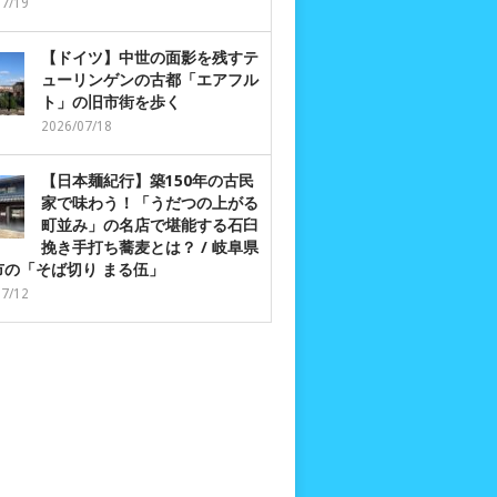
07/19
【ドイツ】中世の面影を残すテ
ューリンゲンの古都「エアフル
ト」の旧市街を歩く
2026/07/18
【日本麺紀行】築150年の古民
家で味わう！「うだつの上がる
町並み」の名店で堪能する石臼
挽き手打ち蕎麦とは？ / 岐阜県
市の「そば切り まる伍」
07/12