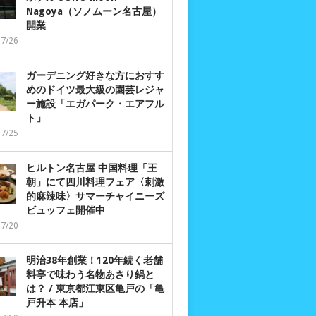
Nagoya（ソノムーン名古屋）
開業
07/26
ガーデニング好きな方におすす
めのドイツ最大級の園芸レジャ
ー施設「エガパーク・エアフル
ト」
07/25
ヒルトン名古屋 中国料理「王
朝」にて四川料理フェア〈刺激
的麻辣味〉サマーチャイニーズ
ビュッフェ開催中
07/20
明治38年創業！120年続く老舗
料亭で味わう名物あさり鍋と
は？ / 東京都江東区亀戸の「亀
戸升本 本店」