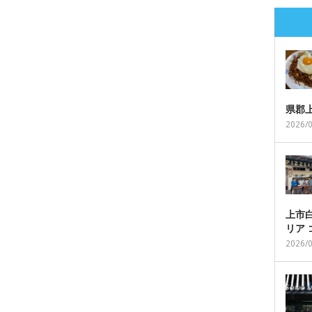
県郡
2026/
上市白
リア
2026/