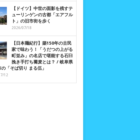
【ドイツ】中世の面影を残すテ
ューリンゲンの古都「エアフル
ト」の旧市街を歩く
2026/07/18
【日本麺紀行】築150年の古民
家で味わう！「うだつの上がる
町並み」の名店で堪能する石臼
挽き手打ち蕎麦とは？ / 岐阜県
市の「そば切り まる伍」
07/12