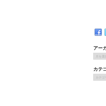
アー
ア
ー
カ
カテ
イ
ブ
カ
テ
ゴ
リ
ー