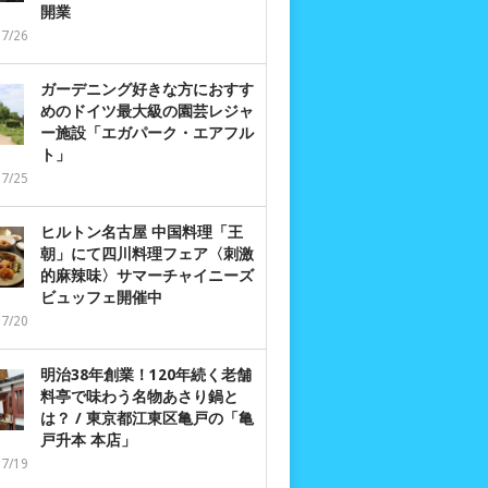
開業
07/26
ガーデニング好きな方におすす
めのドイツ最大級の園芸レジャ
ー施設「エガパーク・エアフル
ト」
07/25
ヒルトン名古屋 中国料理「王
朝」にて四川料理フェア〈刺激
的麻辣味〉サマーチャイニーズ
ビュッフェ開催中
07/20
明治38年創業！120年続く老舗
料亭で味わう名物あさり鍋と
は？ / 東京都江東区亀戸の「亀
戸升本 本店」
07/19