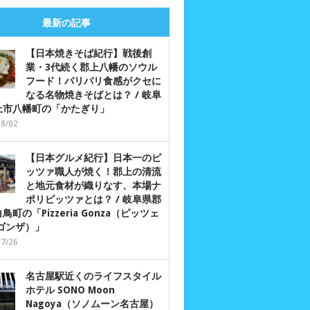
最新の記事
【日本焼きそば紀行】戦後創
業・3代続く郡上八幡のソウル
フード！パリパリ食感がクセに
なる名物焼きそばとは？ / 岐阜
上市八幡町の「かたぎり」
08/02
【日本グルメ紀行】日本一のピ
ッツァ職人が焼く！郡上の清流
と地元食材が織りなす、本場ナ
ポリピッツァとは？ / 岐阜県郡
鳥町の「Pizzeria Gonza（ピッツェ
 ゴンザ）」
07/26
名古屋駅近くのライフスタイル
ホテル SONO Moon
Nagoya（ソノムーン名古屋）