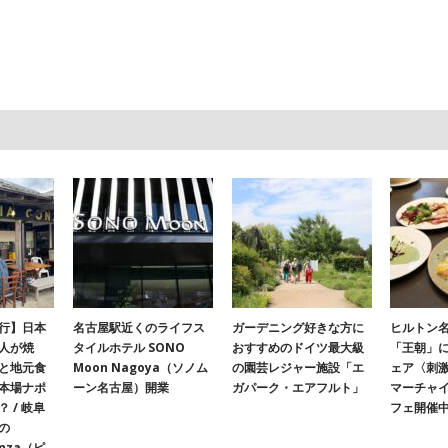
行】日本
名古屋駅近くのライフス
ガーデニング好きな方に
ヒルトン名
人が焼
タイルホテル SONO
おすすめのドイツ最大級
「王朝」
と地元食
Moon Nagoya（ソノム
の園芸レジャー施設「エ
ェア〈刺
本場ナポ
ーン名古屋）開業
ガパーク・エアフルト」
マーチャ
 / 岐阜
フェ開催
の
onza（ピ