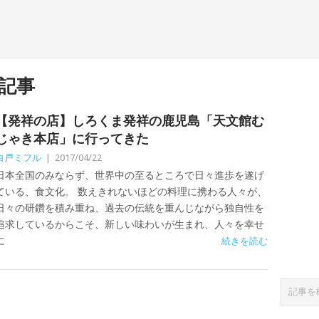
記事
【発祥の店】しろくま発祥の鹿児島「天文館む
じゃき本店」に行ってきた
白戸ミフル
|
2017/04/22
日本全国のみならず、世界中の至るところで日々進歩を遂げ
ている、食文化。 数えきれないほどの料理に携わる人々が、
日々の研鑽を積み重ね、過去の伝統を重んじながら独自性を
追求しているからこそ、新しい味わいが生まれ、人々を幸せ
に
続きを読む