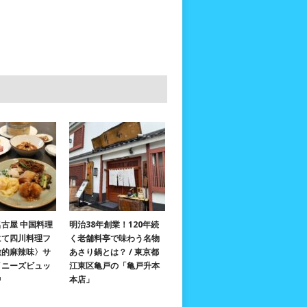
古屋 中国料理
明治38年創業！120年続
にて四川料理フ
く老舗料亭で味わう名物
激的麻辣味〉サ
あさり鍋とは？ / 東京都
イニーズビュッ
江東区亀戸の「亀戸升本
中
本店」