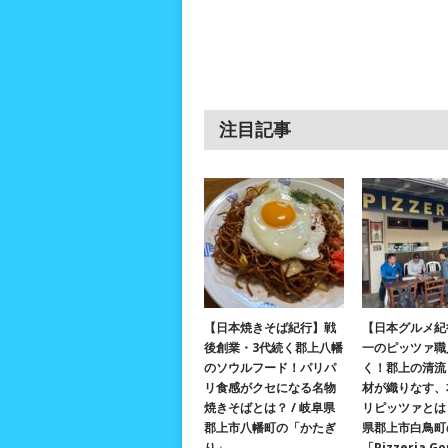
注目記事
【日本焼きそば紀行】戦
【日本グルメ紀
後創業・3代続く郡上八幡
一のピッツァ職
のソウルフード！パリパ
く！郡上の清流
リ食感がクセになる名物
材が織りなす、
焼きそばとは？ / 岐阜県
リピッツァとは？
郡上市八幡町の「かたぎ
県郡上市白鳥町
り」
「Pizzeria G