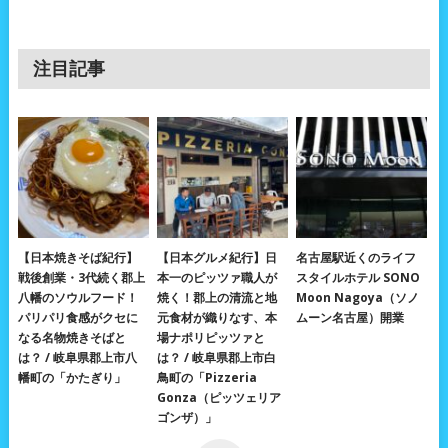
注目記事
【日本焼きそば紀行】
【日本グルメ紀行】日
名古屋駅近くのライフ
戦後創業・3代続く郡上
本一のピッツァ職人が
スタイルホテル SONO
八幡のソウルフード！
焼く！郡上の清流と地
Moon Nagoya（ソノ
パリパリ食感がクセに
元食材が織りなす、本
ムーン名古屋）開業
なる名物焼きそばと
場ナポリピッツァと
は？ / 岐阜県郡上市八
は？ / 岐阜県郡上市白
幡町の「かたぎり」
鳥町の「Pizzeria
Gonza（ピッツェリア
ゴンザ）」