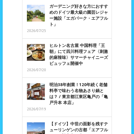
ガーデニング好きな方におすす
めのドイツ最大級の園芸レジャ
ー施設「エガパーク・エアフル
ト」
2026/07/25
ヒルトン名古屋 中国料理「王
朝」にて四川料理フェア〈刺激
的麻辣味〉サマーチャイニーズ
ビュッフェ開催中
2026/07/20
明治38年創業！120年続く老舗
料亭で味わう名物あさり鍋と
は？ / 東京都江東区亀戸の「亀
戸升本 本店」
2026/07/19
【ドイツ】中世の面影を残すテ
ューリンゲンの古都「エアフル