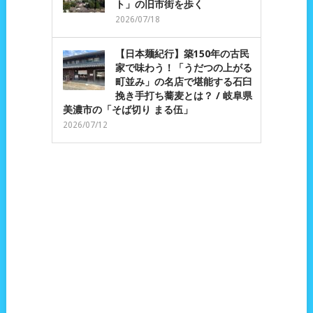
ト」の旧市街を歩く
2026/07/18
【日本麺紀行】築150年の古民
家で味わう！「うだつの上がる
町並み」の名店で堪能する石臼
挽き手打ち蕎麦とは？ / 岐阜県
美濃市の「そば切り まる伍」
2026/07/12