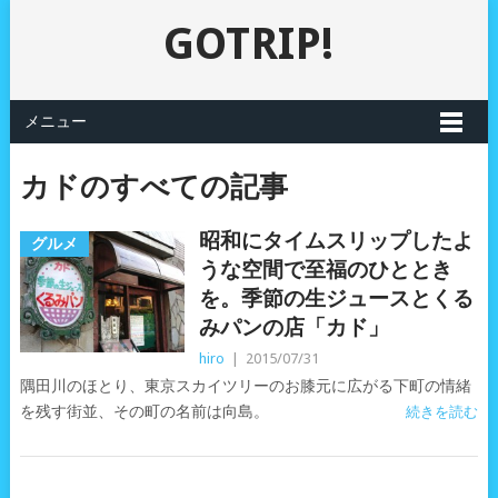
GOTRIP!
メニュー
カドのすべての記事
昭和にタイムスリップしたよ
グルメ
うな空間で至福のひととき
を。季節の生ジュースとくる
みパンの店「カド」
hiro
|
2015/07/31
隅田川のほとり、東京スカイツリーのお膝元に広がる下町の情緒
を残す街並、その町の名前は向島。
続きを読む