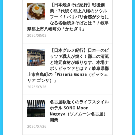
【日本焼きそば紀行】戦後創
業・3代続く郡上八幡のソウル
フード！パリパリ食感がクセに
なる名物焼きそばとは？ / 岐阜
県郡上市八幡町の「かたぎり」
2026/08/02
【日本グルメ紀行】日本一のピ
ッツァ職人が焼く！郡上の清流
と地元食材が織りなす、本場ナ
ポリピッツァとは？ / 岐阜県郡
上市白鳥町の「Pizzeria Gonza（ピッツェ
リア ゴンザ）」
2026/07/26
名古屋駅近くのライフスタイル
ホテル SONO Moon
Nagoya（ソノムーン名古屋）
開業
2026/07/26