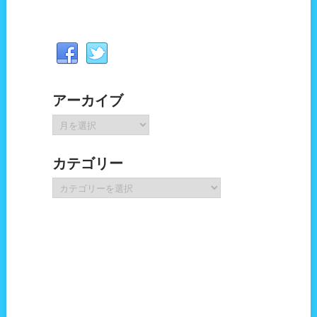
アーカイブ
ア
ー
カ
カテゴリー
イ
ブ
カ
テ
ゴ
リ
ー