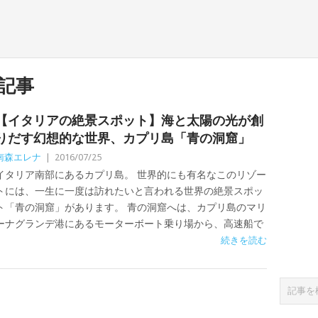
記事
【イタリアの絶景スポット】海と太陽の光が創
りだす幻想的な世界、カプリ島「青の洞窟」
南森エレナ
|
2016/07/25
イタリア南部にあるカプリ島。 世界的にも有名なこのリゾー
トには、一生に一度は訪れたいと言われる世界の絶景スポッ
ト「青の洞窟」があります。 青の洞窟へは、カプリ島のマリ
ーナグランデ港にあるモーターボート乗り場から、高速船で
続きを読む