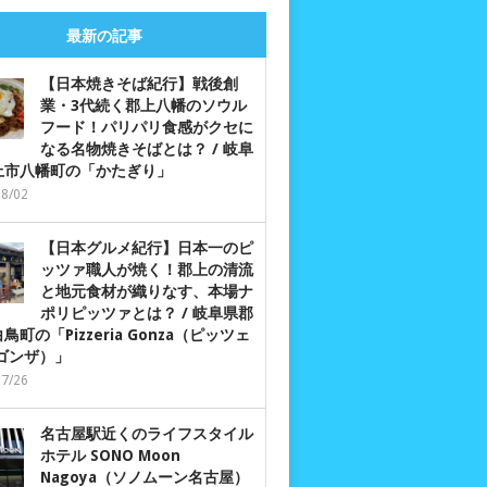
最新の記事
【日本焼きそば紀行】戦後創
業・3代続く郡上八幡のソウル
フード！パリパリ食感がクセに
なる名物焼きそばとは？ / 岐阜
上市八幡町の「かたぎり」
08/02
【日本グルメ紀行】日本一のピ
ッツァ職人が焼く！郡上の清流
と地元食材が織りなす、本場ナ
ポリピッツァとは？ / 岐阜県郡
鳥町の「Pizzeria Gonza（ピッツェ
 ゴンザ）」
07/26
名古屋駅近くのライフスタイル
ホテル SONO Moon
Nagoya（ソノムーン名古屋）