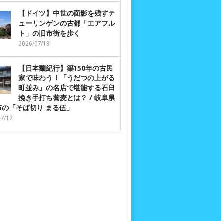
【ドイツ】中世の面影を残すテ
ューリンゲンの古都「エアフル
ト」の旧市街を歩く
2026/07/18
【日本麺紀行】築150年の古民
家で味わう！「うだつの上がる
町並み」の名店で堪能する石臼
挽き手打ち蕎麦とは？ / 岐阜県
市の「そば切り まる伍」
07/12