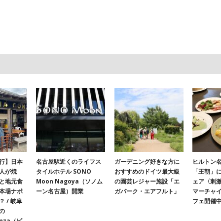
行】日本
名古屋駅近くのライフス
ガーデニング好きな方に
ヒルトン名
人が焼
タイルホテル SONO
おすすめのドイツ最大級
「王朝」
と地元食
Moon Nagoya（ソノム
の園芸レジャー施設「エ
ェア〈刺
本場ナポ
ーン名古屋）開業
ガパーク・エアフルト」
マーチャ
 / 岐阜
フェ開催
の
onza（ピ