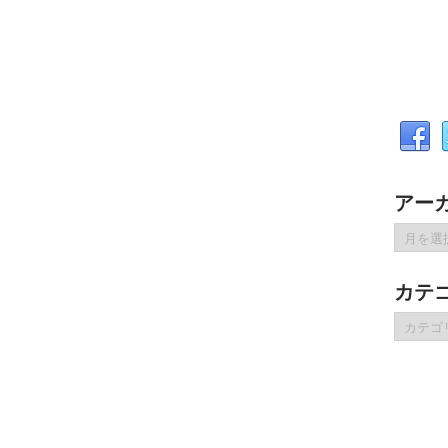
アー
ア
ー
カ
カテ
イ
ブ
カ
テ
ゴ
リ
ー