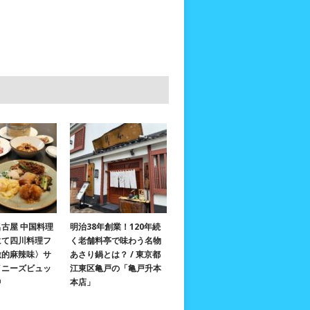
古屋 中国料理
明治38年創業！120年続
にて四川料理フ
く老舗料亭で味わう名物
激的麻辣味〉サ
あさり鍋とは？ / 東京都
イニーズビュッ
江東区亀戸の「亀戸升本
中
本店」