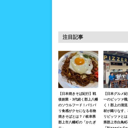
注目記事
【日本焼きそば紀行】戦
【日本グルメ紀
後創業・3代続く郡上八幡
一のピッツァ職
のソウルフード！パリパ
く！郡上の清流
リ食感がクセになる名物
材が織りなす、
焼きそばとは？ / 岐阜県
リピッツァとは？
郡上市八幡町の「かたぎ
県郡上市白鳥町
り」
「Pizzeria G