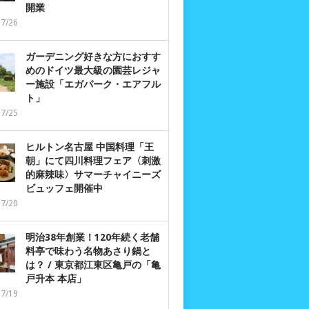
開業
07/26
ガーデニング好きな方におすす
めのドイツ最大級の園芸レジャ
ー施設「エガパーク・エアフル
ト」
07/25
ヒルトン名古屋 中国料理「王
朝」にて四川料理フェア〈刺激
的麻辣味〉サマーチャイニーズ
ビュッフェ開催中
07/20
明治38年創業！120年続く老舗
料亭で味わう名物あさり鍋と
は？ / 東京都江東区亀戸の「亀
戸升本 本店」
07/19