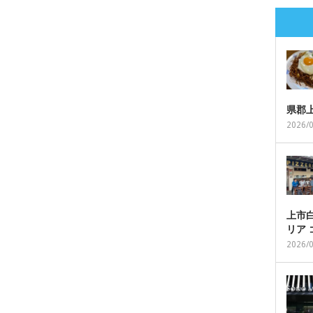
県郡
2026/
上市白
リア
2026/