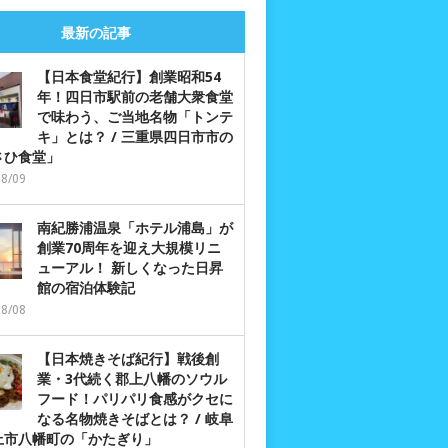
最新の記事
【日本食堂紀行】創業昭和54
年！四日市駅前の老舗大衆食堂
で味わう、ご当地名物「トンテ
キ」とは？ / 三重県四日市市の
さひ食堂」
08/09
南紀勝浦温泉「ホテル浦島」が
創業70周年を迎え大規模リニ
ューアル！ 新しくなった日昇
館の宿泊体験記
08/08
【日本焼きそば紀行】戦後創
業・3代続く郡上八幡のソウル
フード！パリパリ食感がクセに
なる名物焼きそばとは？ / 岐阜
上市八幡町の「かたぎり」