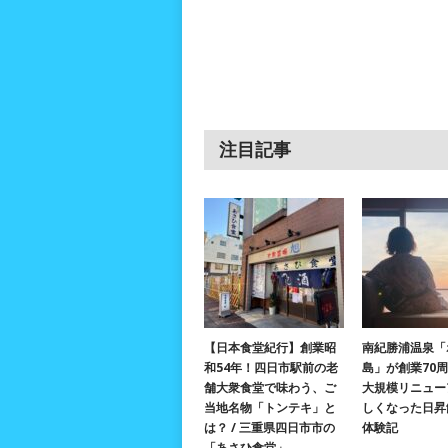
注目記事
【日本食堂紀行】創業昭
南紀勝浦温泉「
和54年！四日市駅前の老
島」が創業70
舗大衆食堂で味わう、ご
大規模リニュー
当地名物「トンテキ」と
しくなった日昇
は？ / 三重県四日市市の
体験記
「あさひ食堂」