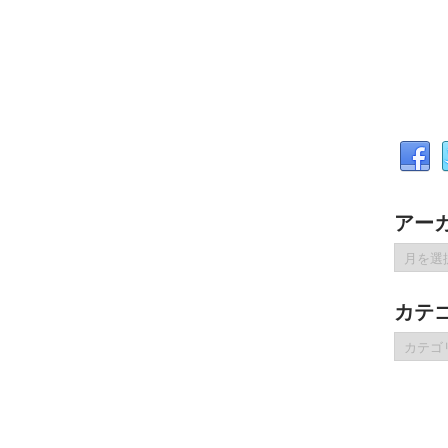
アー
ア
ー
カ
カテ
イ
ブ
カ
テ
ゴ
リ
ー