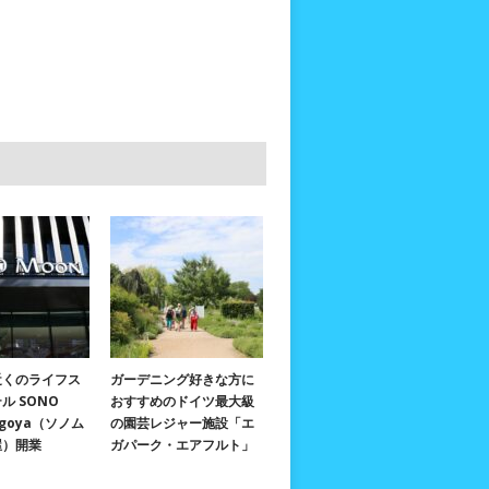
近くのライフス
ガーデニング好きな方に
ル SONO
おすすめのドイツ最大級
agoya（ソノム
の園芸レジャー施設「エ
屋）開業
ガパーク・エアフルト」