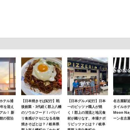
ホテル浦
【日本焼きそば紀行】戦
【日本グルメ紀行】日本
名古屋駅
周年を迎え
後創業・3代続く郡上八幡
一のピッツァ職人が焼
タイルホテ
アル！ 新
のソウルフード！パリパ
く！郡上の清流と地元食
Moon N
館の宿泊
リ食感がクセになる名物
材が織りなす、本場ナポ
ーン名古
焼きそばとは？ / 岐阜県
リピッツァとは？ / 岐阜
郡上市八幡町の「かたぎ
県郡上市白鳥町の