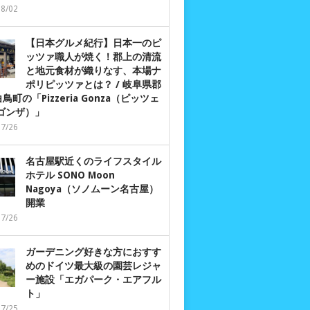
08/02
【日本グルメ紀行】日本一のピ
ッツァ職人が焼く！郡上の清流
と地元食材が織りなす、本場ナ
ポリピッツァとは？ / 岐阜県郡
鳥町の「Pizzeria Gonza（ピッツェ
 ゴンザ）」
07/26
名古屋駅近くのライフスタイル
ホテル SONO Moon
Nagoya（ソノムーン名古屋）
開業
07/26
ガーデニング好きな方におすす
めのドイツ最大級の園芸レジャ
ー施設「エガパーク・エアフル
ト」
07/25