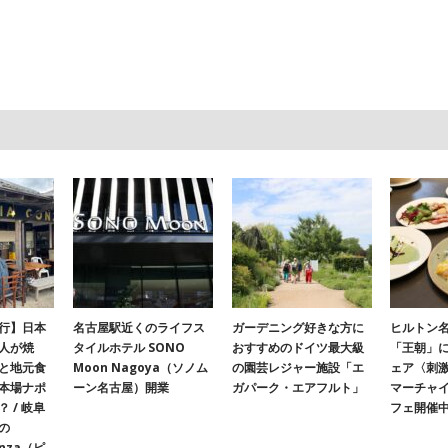
行】日本
名古屋駅近くのライフス
ガーデニング好きな方に
ヒルトン名
人が焼
タイルホテル SONO
おすすめのドイツ最大級
「王朝」
と地元食
Moon Nagoya（ソノム
の園芸レジャー施設「エ
ェア〈刺
本場ナポ
ーン名古屋）開業
ガパーク・エアフルト」
マーチャ
 / 岐阜
フェ開催
の
onza（ピ