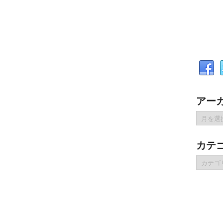
アー
ア
ー
カ
カテ
イ
ブ
カ
テ
ゴ
リ
ー