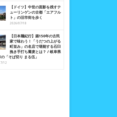
【ドイツ】中世の面影を残すテ
ューリンゲンの古都「エアフル
ト」の旧市街を歩く
2026/07/18
【日本麺紀行】築150年の古民
家で味わう！「うだつの上がる
町並み」の名店で堪能する石臼
挽き手打ち蕎麦とは？ / 岐阜県
市の「そば切り まる伍」
07/12