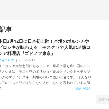
記事
本日3月12日に日本初上陸！本場のボルシチや
ピロシキが味わえる！モスクワで人気の老舗ロ
シア料理店『ゴドノフ東京』
南森エレナ
|
2018/03/12
ユーラシア大陸北部にあるロシア。世界で最も広い国のロシ
アといえば、モスクワのボリショイ劇場とサンクトペテルブ
ルクのマリインスキー劇場のバレエ団が有名です。 そんなロ
シアのモスクワでは知らない人がいないと言われている人気
老
続きを読む