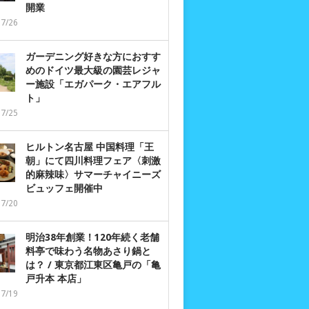
開業
07/26
ガーデニング好きな方におすす
めのドイツ最大級の園芸レジャ
ー施設「エガパーク・エアフル
ト」
07/25
ヒルトン名古屋 中国料理「王
朝」にて四川料理フェア〈刺激
的麻辣味〉サマーチャイニーズ
ビュッフェ開催中
07/20
明治38年創業！120年続く老舗
料亭で味わう名物あさり鍋と
は？ / 東京都江東区亀戸の「亀
戸升本 本店」
07/19