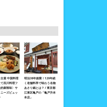
古屋 中国料理
明治38年創業！120年続
にて四川料理フ
く老舗料亭で味わう名物
激的麻辣味〉サ
あさり鍋とは？ / 東京都
イニーズビュッ
江東区亀戸の「亀戸升本
中
本店」