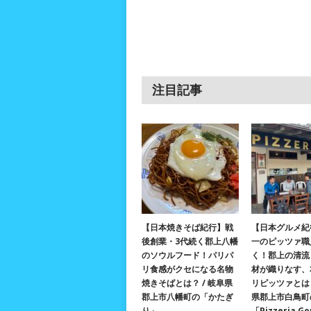
注目記事
【日本焼きそば紀行】戦
【日本グルメ紀
後創業・3代続く郡上八幡
一のピッツァ職
のソウルフード！パリパ
く！郡上の清流
リ食感がクセになる名物
材が織りなす、
焼きそばとは？ / 岐阜県
リピッツァとは？
郡上市八幡町の「かたぎ
県郡上市白鳥町
り」
「Pizzeria G