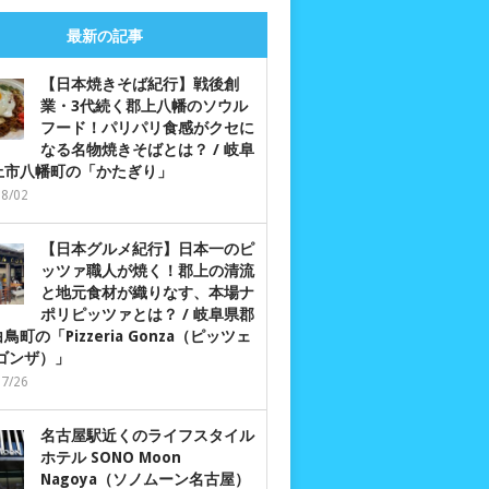
最新の記事
【日本焼きそば紀行】戦後創
業・3代続く郡上八幡のソウル
フード！パリパリ食感がクセに
なる名物焼きそばとは？ / 岐阜
上市八幡町の「かたぎり」
08/02
【日本グルメ紀行】日本一のピ
ッツァ職人が焼く！郡上の清流
と地元食材が織りなす、本場ナ
ポリピッツァとは？ / 岐阜県郡
鳥町の「Pizzeria Gonza（ピッツェ
 ゴンザ）」
07/26
名古屋駅近くのライフスタイル
ホテル SONO Moon
Nagoya（ソノムーン名古屋）