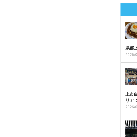
県郡
2026/
上市白
リア
2026/