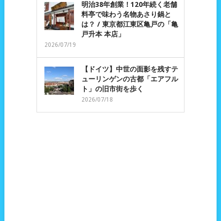
明治38年創業！120年続く老舗
料亭で味わう名物あさり鍋と
は？ / 東京都江東区亀戸の「亀
戸升本 本店」
2026/07/19
【ドイツ】中世の面影を残すテ
ューリンゲンの古都「エアフル
ト」の旧市街を歩く
2026/07/18