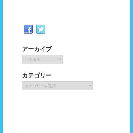
アーカイブ
ア
ー
カ
カテゴリー
イ
ブ
カ
テ
ゴ
リ
ー