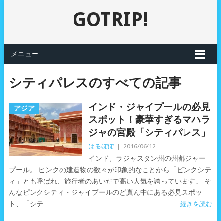
GOTRIP!
メニュー
シティパレスのすべての記事
インド・ジャイプールの必見
アジア
スポット！豪華すぎるマハラ
ジャの宮殿「シティパレス」
はるぼぼ
|
2016/06/12
インド、ラジャスタン州の州都ジャー
プール。 ピンクの建造物の数々が印象的なことから「ピンクシテ
ィ」とも呼ばれ、旅行者のあいだで高い人気を誇っています。 そ
んなピンクシティ・ジャイプールのど真ん中にある必見スポッ
ト、「シテ
続きを読む