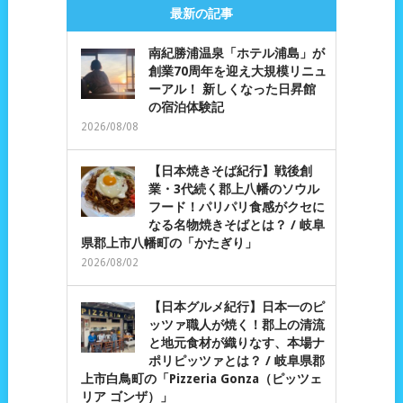
最新の記事
南紀勝浦温泉「ホテル浦島」が
創業70周年を迎え大規模リニュ
ーアル！ 新しくなった日昇館
の宿泊体験記
2026/08/08
【日本焼きそば紀行】戦後創
業・3代続く郡上八幡のソウル
フード！パリパリ食感がクセに
なる名物焼きそばとは？ / 岐阜
県郡上市八幡町の「かたぎり」
2026/08/02
【日本グルメ紀行】日本一のピ
ッツァ職人が焼く！郡上の清流
と地元食材が織りなす、本場ナ
ポリピッツァとは？ / 岐阜県郡
上市白鳥町の「Pizzeria Gonza（ピッツェ
リア ゴンザ）」