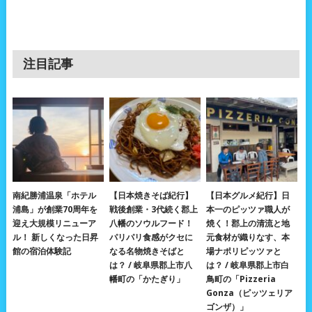
注目記事
南紀勝浦温泉「ホテル
【日本焼きそば紀行】
【日本グルメ紀行】日
浦島」が創業70周年を
戦後創業・3代続く郡上
本一のピッツァ職人が
迎え大規模リニューア
八幡のソウルフード！
焼く！郡上の清流と地
ル！ 新しくなった日昇
パリパリ食感がクセに
元食材が織りなす、本
館の宿泊体験記
なる名物焼きそばと
場ナポリピッツァと
は？ / 岐阜県郡上市八
は？ / 岐阜県郡上市白
幡町の「かたぎり」
鳥町の「Pizzeria
Gonza（ピッツェリア
ゴンザ）」