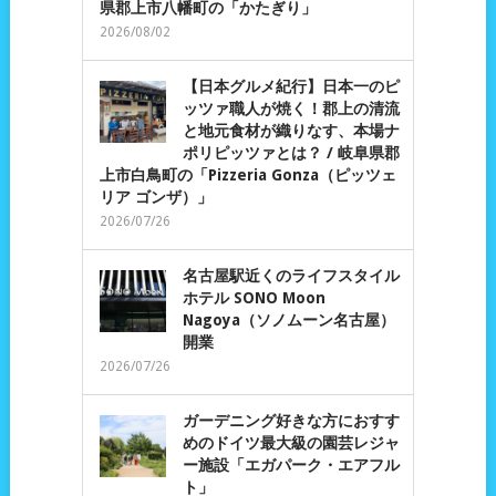
県郡上市八幡町の「かたぎり」
2026/08/02
【日本グルメ紀行】日本一のピ
ッツァ職人が焼く！郡上の清流
と地元食材が織りなす、本場ナ
ポリピッツァとは？ / 岐阜県郡
上市白鳥町の「Pizzeria Gonza（ピッツェ
リア ゴンザ）」
2026/07/26
名古屋駅近くのライフスタイル
ホテル SONO Moon
Nagoya（ソノムーン名古屋）
開業
2026/07/26
ガーデニング好きな方におすす
めのドイツ最大級の園芸レジャ
ー施設「エガパーク・エアフル
ト」