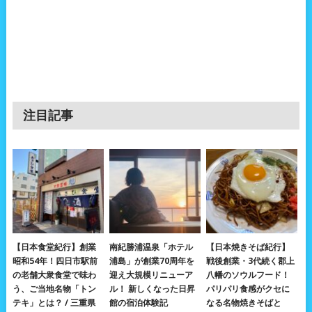
注目記事
【日本食堂紀行】創業
南紀勝浦温泉「ホテル
【日本焼きそば紀行】
昭和54年！四日市駅前
浦島」が創業70周年を
戦後創業・3代続く郡上
の老舗大衆食堂で味わ
迎え大規模リニューア
八幡のソウルフード！
う、ご当地名物「トン
ル！ 新しくなった日昇
パリパリ食感がクセに
テキ」とは？ / 三重県
館の宿泊体験記
なる名物焼きそばと