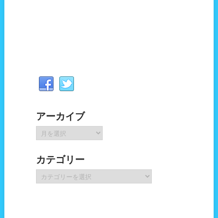
アーカイブ
ア
ー
カ
カテゴリー
イ
ブ
カ
テ
ゴ
リ
ー