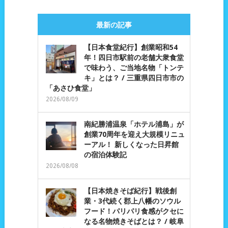
最新の記事
【日本食堂紀行】創業昭和54
年！四日市駅前の老舗大衆食堂
で味わう、ご当地名物「トンテ
キ」とは？ / 三重県四日市市の
「あさひ食堂」
2026/08/09
南紀勝浦温泉「ホテル浦島」が
創業70周年を迎え大規模リニュ
ーアル！ 新しくなった日昇館
の宿泊体験記
2026/08/08
【日本焼きそば紀行】戦後創
業・3代続く郡上八幡のソウル
フード！パリパリ食感がクセに
なる名物焼きそばとは？ / 岐阜