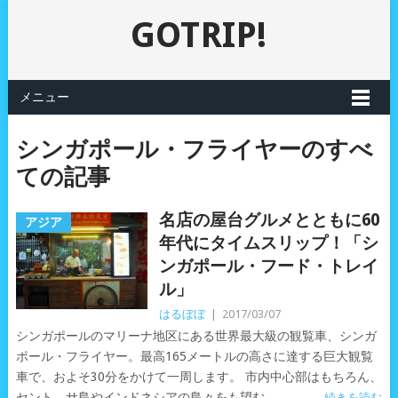
GOTRIP!
メニュー
シンガポール・フライヤーのすべ
ての記事
名店の屋台グルメとともに60
アジア
年代にタイムスリップ！「シ
ンガポール・フード・トレイ
ル」
はるぼぼ
|
2017/03/07
シンガポールのマリーナ地区にある世界最大級の観覧車、シンガ
ポール・フライヤー。最高165メートルの高さに達する巨大観覧
車で、およそ30分をかけて一周します。 市内中心部はもちろん、
セント―サ島やインドネシアの島々をも望む
続きを読む