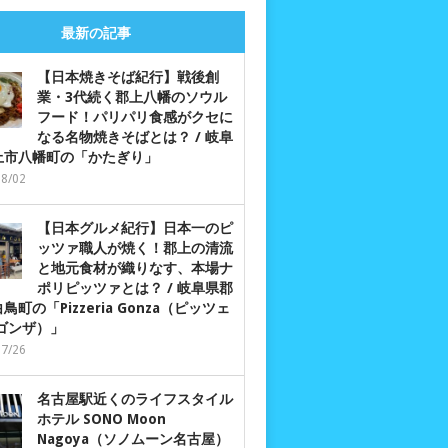
最新の記事
【日本焼きそば紀行】戦後創
業・3代続く郡上八幡のソウル
フード！パリパリ食感がクセに
なる名物焼きそばとは？ / 岐阜
上市八幡町の「かたぎり」
08/02
【日本グルメ紀行】日本一のピ
ッツァ職人が焼く！郡上の清流
と地元食材が織りなす、本場ナ
ポリピッツァとは？ / 岐阜県郡
鳥町の「Pizzeria Gonza（ピッツェ
 ゴンザ）」
07/26
名古屋駅近くのライフスタイル
ホテル SONO Moon
Nagoya（ソノムーン名古屋）