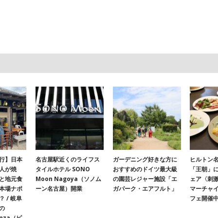
行】日本
名古屋駅近くのライフス
ガーデニング好きな方に
ヒルトン名
人が焼
タイルホテル SONO
おすすめのドイツ最大級
「王朝」
と地元食
Moon Nagoya（ソノム
の園芸レジャー施設「エ
ェア〈刺
本場ナポ
ーン名古屋）開業
ガパーク・エアフルト」
マーチャ
 / 岐阜
フェ開催
の
onza（ピ