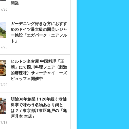
開業
07/26
ガーデニング好きな方におすす
めのドイツ最大級の園芸レジャ
ー施設「エガパーク・エアフル
ト」
07/25
ヒルトン名古屋 中国料理「王
朝」にて四川料理フェア〈刺激
的麻辣味〉サマーチャイニーズ
ビュッフェ開催中
07/20
明治38年創業！120年続く老舗
料亭で味わう名物あさり鍋と
は？ / 東京都江東区亀戸の「亀
戸升本 本店」
07/19