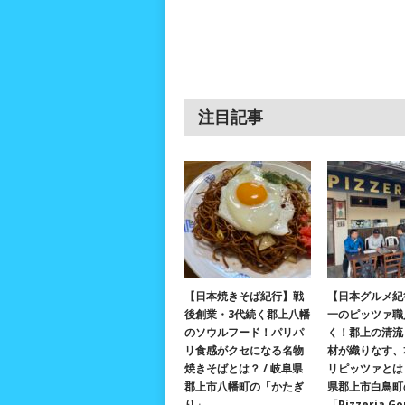
注目記事
【日本焼きそば紀行】戦
【日本グルメ紀
後創業・3代続く郡上八幡
一のピッツァ職
のソウルフード！パリパ
く！郡上の清流
リ食感がクセになる名物
材が織りなす、
焼きそばとは？ / 岐阜県
リピッツァとは？
郡上市八幡町の「かたぎ
県郡上市白鳥町
り」
「Pizzeria G