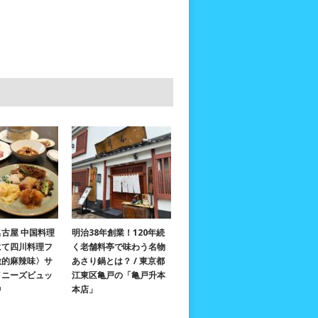
古屋 中国料理
明治38年創業！120年続
にて四川料理フ
く老舗料亭で味わう名物
激的麻辣味〉サ
あさり鍋とは？ / 東京都
イニーズビュッ
江東区亀戸の「亀戸升本
中
本店」