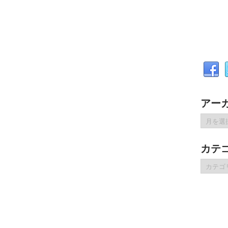
アー
ア
ー
カ
カテ
イ
ブ
カ
テ
ゴ
リ
ー