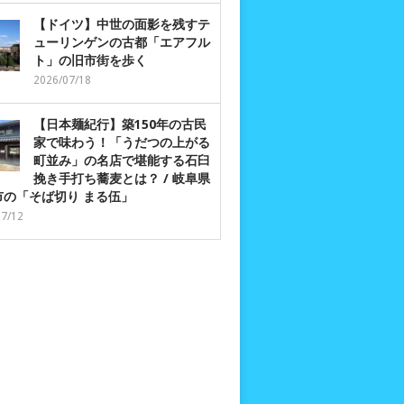
【ドイツ】中世の面影を残すテ
ューリンゲンの古都「エアフル
ト」の旧市街を歩く
2026/07/18
【日本麺紀行】築150年の古民
家で味わう！「うだつの上がる
町並み」の名店で堪能する石臼
挽き手打ち蕎麦とは？ / 岐阜県
市の「そば切り まる伍」
07/12