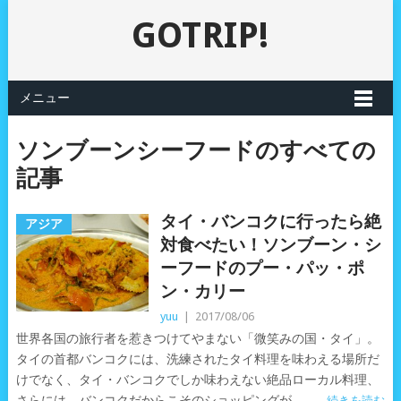
GOTRIP!
メニュー
ソンブーンシーフードのすべての
記事
タイ・バンコクに行ったら絶
アジア
対食べたい！ソンブーン・シ
ーフードのプー・パッ・ポ
ン・カリー
yuu
|
2017/08/06
世界各国の旅行者を惹きつけてやまない「微笑みの国・タイ」。
タイの首都バンコクには、洗練されたタイ料理を味わえる場所だ
けでなく、タイ・バンコクでしか味わえない絶品ローカル料理、
さらには、バンコクだからこそのショッピングが
続きを読む