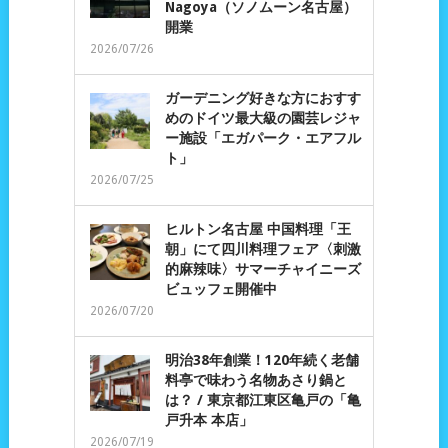
Nagoya（ソノムーン名古屋）
開業
2026/07/26
ガーデニング好きな方におすす
めのドイツ最大級の園芸レジャ
ー施設「エガパーク・エアフル
ト」
2026/07/25
ヒルトン名古屋 中国料理「王
朝」にて四川料理フェア〈刺激
的麻辣味〉サマーチャイニーズ
ビュッフェ開催中
2026/07/20
明治38年創業！120年続く老舗
料亭で味わう名物あさり鍋と
は？ / 東京都江東区亀戸の「亀
戸升本 本店」
2026/07/19