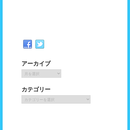
アーカイブ
ア
ー
カ
カテゴリー
イ
ブ
カ
テ
ゴ
リ
ー