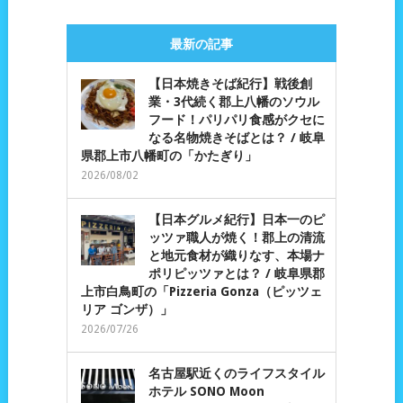
最新の記事
【日本焼きそば紀行】戦後創
業・3代続く郡上八幡のソウル
フード！パリパリ食感がクセに
なる名物焼きそばとは？ / 岐阜
県郡上市八幡町の「かたぎり」
2026/08/02
【日本グルメ紀行】日本一のピ
ッツァ職人が焼く！郡上の清流
と地元食材が織りなす、本場ナ
ポリピッツァとは？ / 岐阜県郡
上市白鳥町の「Pizzeria Gonza（ピッツェ
リア ゴンザ）」
2026/07/26
名古屋駅近くのライフスタイル
ホテル SONO Moon