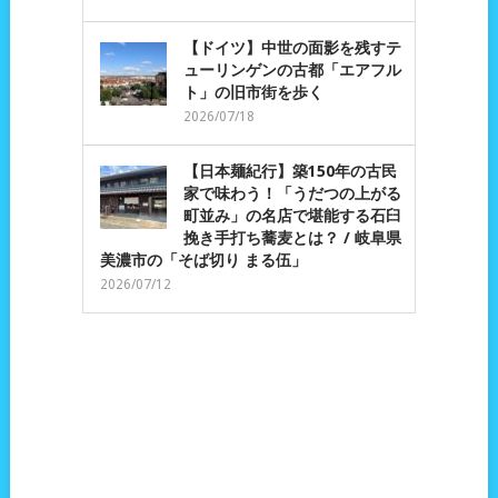
【ドイツ】中世の面影を残すテ
ューリンゲンの古都「エアフル
ト」の旧市街を歩く
2026/07/18
【日本麺紀行】築150年の古民
家で味わう！「うだつの上がる
町並み」の名店で堪能する石臼
挽き手打ち蕎麦とは？ / 岐阜県
美濃市の「そば切り まる伍」
2026/07/12