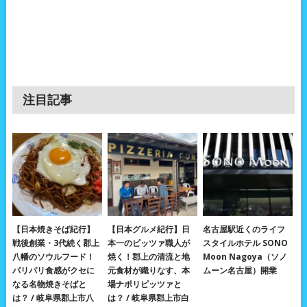
注目記事
【日本焼きそば紀行】
【日本グルメ紀行】日
名古屋駅近くのライフ
戦後創業・3代続く郡上
本一のピッツァ職人が
スタイルホテル SONO
八幡のソウルフード！
焼く！郡上の清流と地
Moon Nagoya（ソノ
パリパリ食感がクセに
元食材が織りなす、本
ムーン名古屋）開業
なる名物焼きそばと
場ナポリピッツァと
は？ / 岐阜県郡上市八
は？ / 岐阜県郡上市白