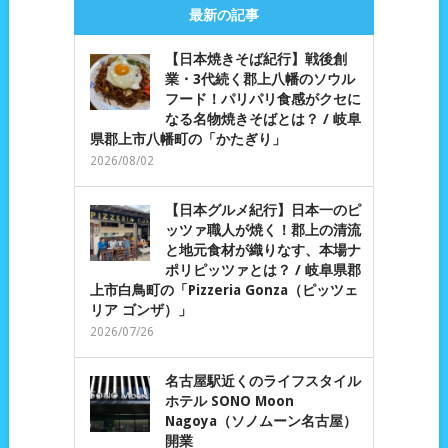
最新の記事
【日本焼きそば紀行】戦後創
業・3代続く郡上八幡のソウル
フード！パリパリ食感がクセに
なる名物焼きそばとは？ / 岐阜
県郡上市八幡町の「かたぎり」
2026/08/02
【日本グルメ紀行】日本一のピ
ッツァ職人が焼く！郡上の清流
と地元食材が織りなす、本場ナ
ポリピッツァとは？ / 岐阜県郡
上市白鳥町の「Pizzeria Gonza（ピッツェ
リア ゴンザ）」
2026/07/26
名古屋駅近くのライフスタイル
ホテル SONO Moon
Nagoya（ソノムーン名古屋）
開業