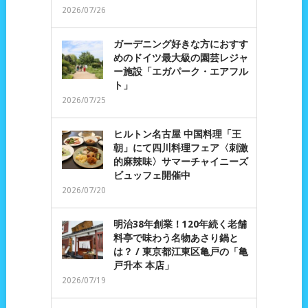
2026/07/26
ガーデニング好きな方におすす
めのドイツ最大級の園芸レジャ
ー施設「エガパーク・エアフル
ト」
2026/07/25
ヒルトン名古屋 中国料理「王
朝」にて四川料理フェア〈刺激
的麻辣味〉サマーチャイニーズ
ビュッフェ開催中
2026/07/20
明治38年創業！120年続く老舗
料亭で味わう名物あさり鍋と
は？ / 東京都江東区亀戸の「亀
戸升本 本店」
2026/07/19