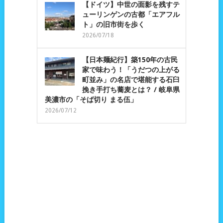
【ドイツ】中世の面影を残すテ
ューリンゲンの古都「エアフル
ト」の旧市街を歩く
2026/07/18
【日本麺紀行】築150年の古民
家で味わう！「うだつの上がる
町並み」の名店で堪能する石臼
挽き手打ち蕎麦とは？ / 岐阜県
美濃市の「そば切り まる伍」
2026/07/12