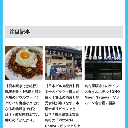
注目記事
【日本焼きそば紀行】
【日本グルメ紀行】日
名古屋駅近くのライフ
戦後創業・3代続く郡上
本一のピッツァ職人が
スタイルホテル SONO
八幡のソウルフード！
焼く！郡上の清流と地
Moon Nagoya（ソノ
パリパリ食感がクセに
元食材が織りなす、本
ムーン名古屋）開業
なる名物焼きそばと
場ナポリピッツァと
は？ / 岐阜県郡上市八
は？ / 岐阜県郡上市白
幡町の「かたぎり」
鳥町の「Pizzeria
Gonza（ピッツェリア