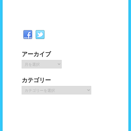
アーカイブ
ア
ー
カ
カテゴリー
イ
ブ
カ
テ
ゴ
リ
ー