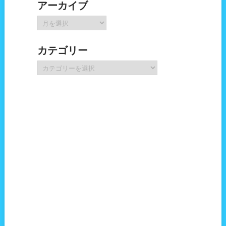
アーカイブ
ア
ー
カ
カテゴリー
イ
ブ
カ
テ
ゴ
リ
ー