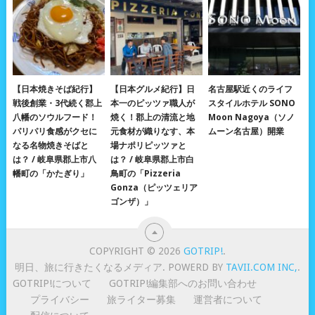
【日本焼きそば紀行】
【日本グルメ紀行】日
名古屋駅近くのライフ
戦後創業・3代続く郡上
本一のピッツァ職人が
スタイルホテル SONO
八幡のソウルフード！
焼く！郡上の清流と地
Moon Nagoya（ソノ
パリパリ食感がクセに
元食材が織りなす、本
ムーン名古屋）開業
なる名物焼きそばと
場ナポリピッツァと
は？ / 岐阜県郡上市八
は？ / 岐阜県郡上市白
幡町の「かたぎり」
鳥町の「Pizzeria
Gonza（ピッツェリア
ゴンザ）」
COPYRIGHT © 2026
GOTRIP!
.
明日、旅に行きたくなるメディア. POWERD BY
TAVII.COM INC,
.
GOTRIP!について
GOTRIP!編集部へのお問い合わせ
プライバシー
旅ライター募集
運営者について