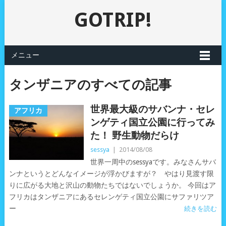
GOTRIP!
メニュー
タンザニアのすべての記事
世界最大級のサバンナ・セレ
アフリカ
ンゲティ国立公園に行ってみ
た！ 野生動物だらけ
sessya
|
2014/08/08
世界一周中のsessyaです。みなさんサバ
ンナというとどんなイメージが浮かびますが？ やはり見渡す限
りに広がる大地と沢山の動物たちではないでしょうか。 今回はア
フリカはタンザニアにあるセレンゲティ国立公園にサファリツア
ー
続きを読む