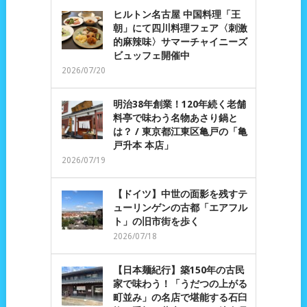
ヒルトン名古屋 中国料理「王
朝」にて四川料理フェア〈刺激
的麻辣味〉サマーチャイニーズ
ビュッフェ開催中
2026/07/20
明治38年創業！120年続く老舗
料亭で味わう名物あさり鍋と
は？ / 東京都江東区亀戸の「亀
戸升本 本店」
2026/07/19
【ドイツ】中世の面影を残すテ
ューリンゲンの古都「エアフル
ト」の旧市街を歩く
2026/07/18
【日本麺紀行】築150年の古民
家で味わう！「うだつの上がる
町並み」の名店で堪能する石臼