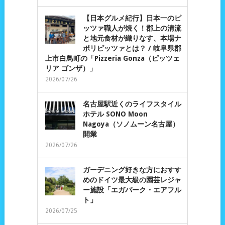
【日本グルメ紀行】日本一のピ
ッツァ職人が焼く！郡上の清流
と地元食材が織りなす、本場ナ
ポリピッツァとは？ / 岐阜県郡
上市白鳥町の「Pizzeria Gonza（ピッツェ
リア ゴンザ）」
2026/07/26
名古屋駅近くのライフスタイル
ホテル SONO Moon
Nagoya（ソノムーン名古屋）
開業
2026/07/26
ガーデニング好きな方におすす
めのドイツ最大級の園芸レジャ
ー施設「エガパーク・エアフル
ト」
2026/07/25