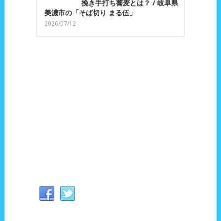
挽き手打ち蕎麦とは？ / 岐阜県
美濃市の「そば切り まる伍」
2026/07/12